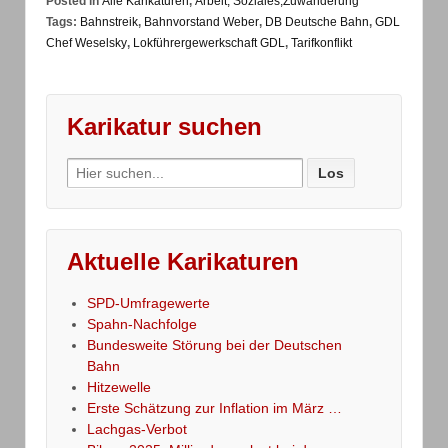
Posted in
Alle Karikaturen
,
Arbeit, Soziales,Zuwanderung
Tags:
Bahnstreik
,
Bahnvorstand Weber
,
DB Deutsche Bahn
,
GDL
Chef Weselsky
,
Lokführergewerkschaft GDL
,
Tarifkonflikt
Karikatur suchen
Search
for:
Aktuelle Karikaturen
SPD-Umfragewerte
Spahn-Nachfolge
Bundesweite Störung bei der Deutschen
Bahn
Hitzewelle
Erste Schätzung zur Inflation im März …
Lachgas-Verbot