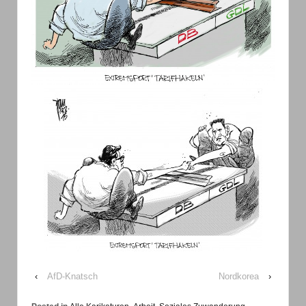
‹
AfD-Knatsch
Nordkorea
›