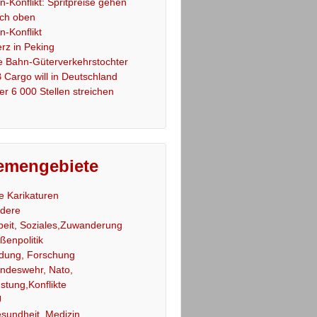
an-Konflikt: Spritpreise gehen
ch oben
an-Konflikt
rz in Peking
e Bahn-Güterverkehrstochter
 Cargo will in Deutschland
er 6 000 Stellen streichen
emengebiete
le Karikaturen
dere
beit, Soziales,Zuwanderung
ßenpolitik
ldung, Forschung
ndeswehr, Nato,
stung,Konflikte
U
sundheit, Medizin,