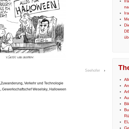
Ir
na
Ir
Me
Di
DB
üb
Th
Seehofer
›
Al
es,Zuwanderung
,
Verkehr und Technologie
An
L
,
Gewerkschaftschef Weselsky
,
Halloween
Ar
Au
Bi
Bu
Rü
E
Ge