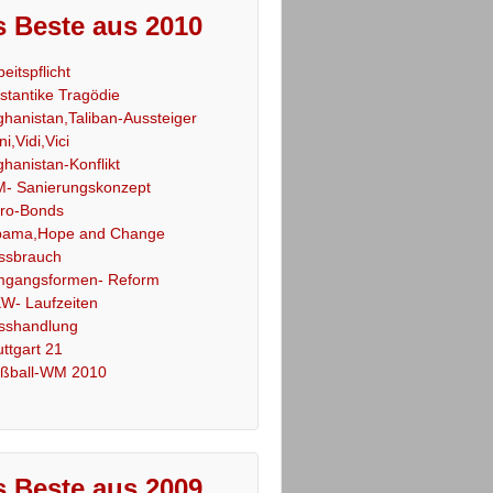
 Beste aus 2010
beitspflicht
stantike Tragödie
ghanistan,Taliban-Aussteiger
ni,Vidi,Vici
ghanistan-Konflikt
- Sanierungskonzept
ro-Bonds
ama,Hope and Change
ssbrauch
gangsformen- Reform
W- Laufzeiten
sshandlung
uttgart 21
ßball-WM 2010
 Beste aus 2009