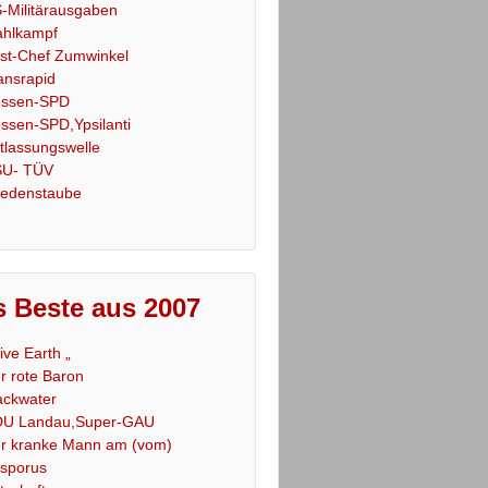
-Militärausgaben
hlkampf
st-Chef Zumwinkel
ansrapid
ssen-SPD
ssen-SPD,Ypsilanti
tlassungswelle
U- TÜV
iedenstaube
 Beste aus 2007
Live Earth „
r rote Baron
ackwater
U Landau,Super-GAU
r kranke Mann am (vom)
sporus