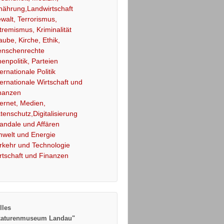
nährung,Landwirtschaft
walt, Terrorismus,
tremismus, Kriminalität
aube, Kirche, Ethik,
nschenrechte
nenpolitik, Parteien
ternationale Politik
ternationale Wirtschaft und
nanzen
ternet, Medien,
tenschutz,Digitalisierung
andale und Affären
welt und Energie
rkehr und Technologie
rtschaft und Finanzen
lles
katurenmuseum Landau"