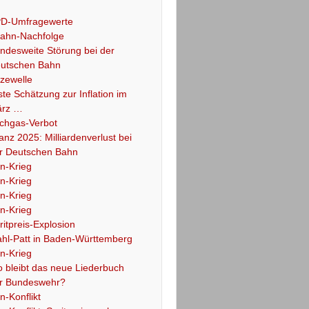
D-Umfragewerte
ahn-Nachfolge
ndesweite Störung bei der
utschen Bahn
tzewelle
ste Schätzung zur Inflation im
rz …
chgas-Verbot
lanz 2025: Milliardenverlust bei
r Deutschen Bahn
an-Krieg
an-Krieg
an-Krieg
an-Krieg
ritpreis-Explosion
hl-Patt in Baden-Württemberg
an-Krieg
 bleibt das neue Liederbuch
r Bundeswehr?
an-Konflikt