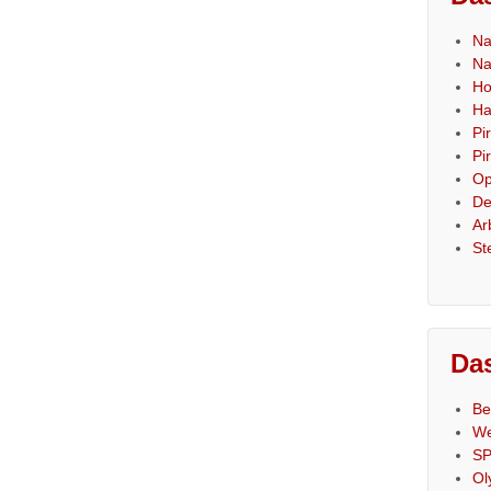
Na
Na
Ho
Ha
Pi
Pi
Op
De
Ar
St
Das
Be
We
SP
Ol