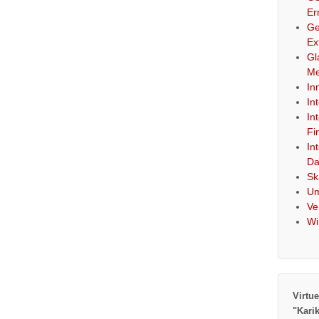
Er
Ge
Ex
Gl
Me
In
In
In
Fi
In
Da
Sk
Um
Ve
Wi
Virtue
"Kari