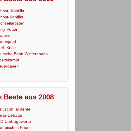
host- Konflikt
host-Konflikt
chseilartisten
rry Potter
raterie
ratenjagd
el- Krise
utsche Bahn Winterchaos
beitskampf
eueroasen
 Beste aus 2008
rlusconi al dente
rte-Debatte
D-Umfragewerte
ympisches Feuer