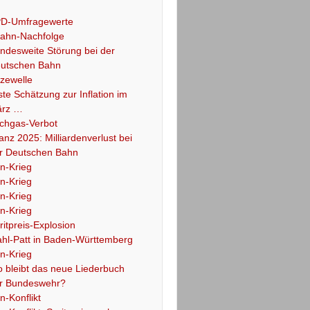
D-Umfragewerte
ahn-Nachfolge
ndesweite Störung bei der
utschen Bahn
tzewelle
ste Schätzung zur Inflation im
rz …
chgas-Verbot
lanz 2025: Milliardenverlust bei
r Deutschen Bahn
an-Krieg
an-Krieg
an-Krieg
an-Krieg
ritpreis-Explosion
hl-Patt in Baden-Württemberg
an-Krieg
 bleibt das neue Liederbuch
r Bundeswehr?
an-Konflikt