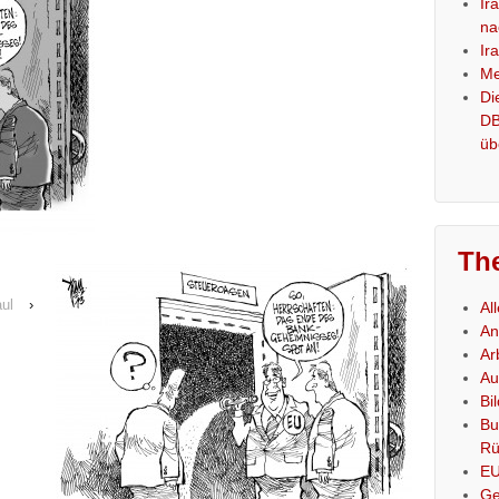
Ir
na
Ir
Me
Di
DB
üb
Th
aul
›
Al
An
Ar
Au
Bi
Bu
Rü
E
Ge