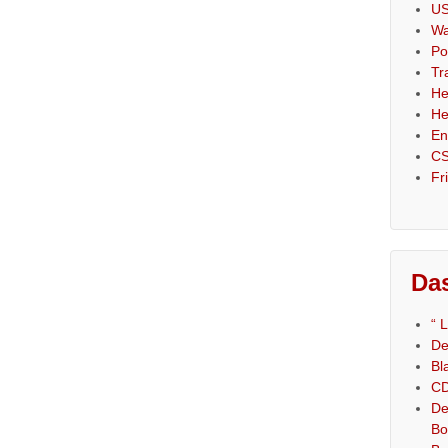
US
Wa
Po
Tr
He
He
En
CS
Fr
Das
“ 
De
Bl
CD
De
Bo