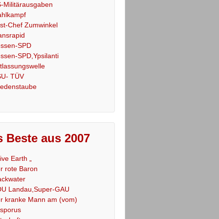
-Militärausgaben
hlkampf
st-Chef Zumwinkel
ansrapid
ssen-SPD
ssen-SPD,Ypsilanti
tlassungswelle
U- TÜV
iedenstaube
 Beste aus 2007
Live Earth „
r rote Baron
ackwater
U Landau,Super-GAU
r kranke Mann am (vom)
sporus