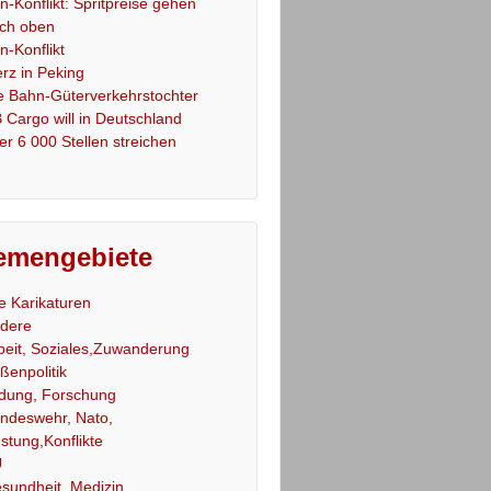
an-Konflikt: Spritpreise gehen
ch oben
an-Konflikt
rz in Peking
e Bahn-Güterverkehrstochter
 Cargo will in Deutschland
er 6 000 Stellen streichen
emengebiete
le Karikaturen
dere
beit, Soziales,Zuwanderung
ßenpolitik
ldung, Forschung
ndeswehr, Nato,
stung,Konflikte
U
sundheit, Medizin,