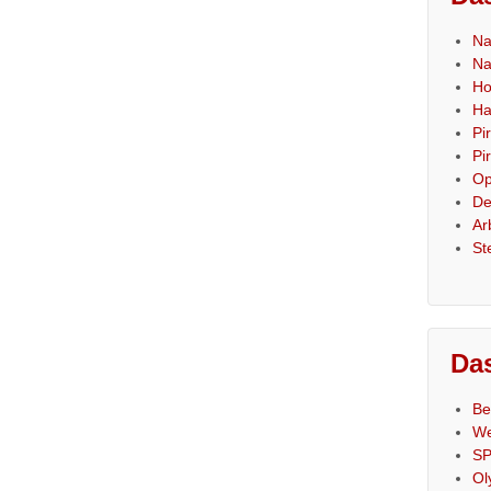
Na
Na
Ho
Ha
Pi
Pi
Op
De
Ar
St
Das
Be
We
SP
Ol