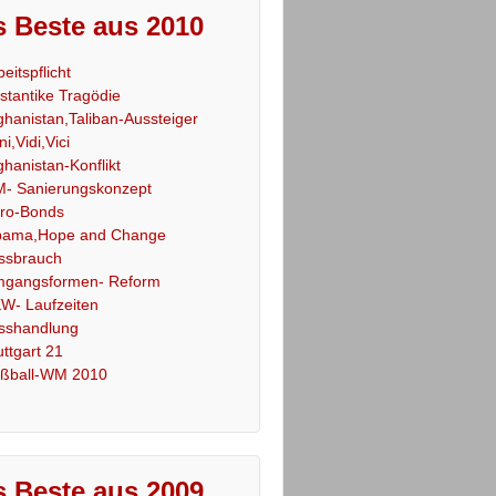
 Beste aus 2010
beitspflicht
stantike Tragödie
ghanistan,Taliban-Aussteiger
ni,Vidi,Vici
ghanistan-Konflikt
- Sanierungskonzept
ro-Bonds
ama,Hope and Change
ssbrauch
gangsformen- Reform
W- Laufzeiten
sshandlung
uttgart 21
ßball-WM 2010
 Beste aus 2009