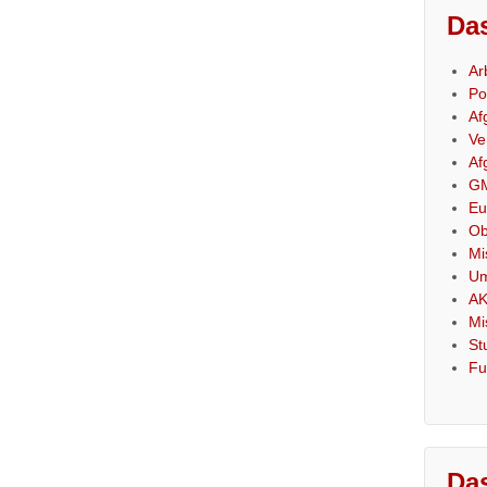
Das
Ar
Po
Af
Ve
Af
GM
Eu
Ob
Mi
Um
AK
Mi
St
Fu
Das