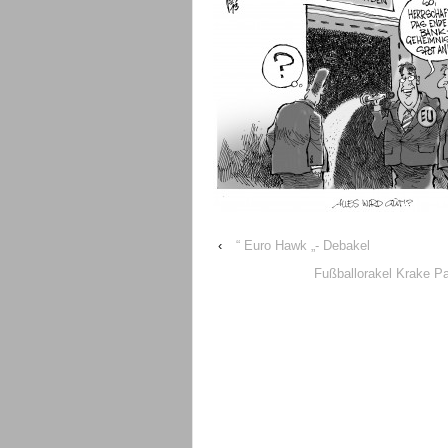
‹
“ Euro Hawk „- Debakel
Fußballorakel Krake P