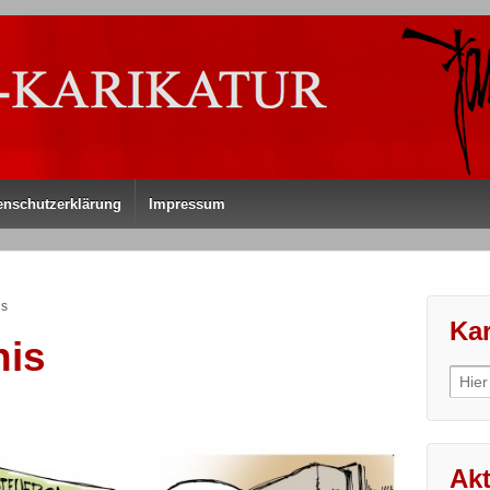
enschutzerklärung
Impressum
is
Kar
is
Sear
for:
Akt