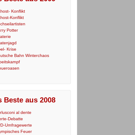
host- Konflikt
host-Konflikt
chseilartisten
rry Potter
raterie
ratenjagd
el- Krise
utsche Bahn Winterchaos
beitskampf
eueroasen
 Beste aus 2008
rlusconi al dente
rte-Debatte
D-Umfragewerte
ympisches Feuer