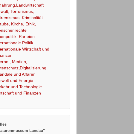
nährung,Landwirtschaft
walt, Terrorismus,
tremismus, Kriminalität
aube, Kirche, Ethik,
nschenrechte
nenpolitik, Parteien
ternationale Politik
ternationale Wirtschaft und
nanzen
ternet, Medien,
tenschutz,Digitalisierung
andale und Affären
welt und Energie
rkehr und Technologie
rtschaft und Finanzen
lles
katurenmuseum Landau"