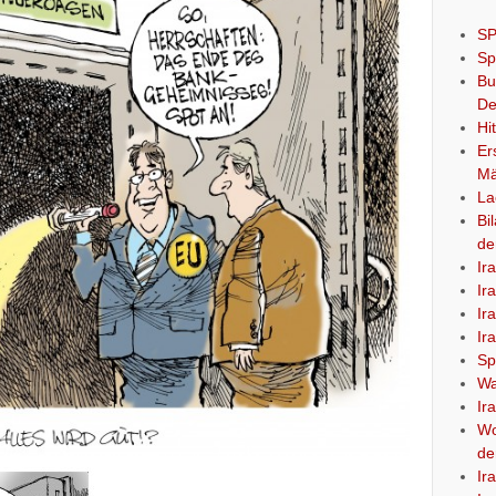
SP
Sp
Bu
De
Hi
Er
Mä
La
Bi
de
Ir
Ir
Ir
Ir
Sp
Wa
Ir
Wo
de
Ir