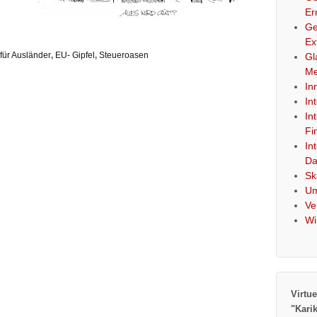
Er
Ge
Ex
für Ausländer
,
EU- Gipfel
,
Steueroasen
Gl
Me
In
In
In
Fi
In
Da
Sk
Um
Ve
Wi
Virtue
"Kari