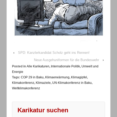
‹
SPD: Kanzlerkandidat Scholz geht ins Rennen!
Neue Ausgehuniformen für die Bundeswehr
›
Posted in
Alle Karikaturen
,
Internationale Politik
,
Umwelt und
Energie
Tags:
COP 29 in Baku
,
Klimaerwärmung
,
Klimagipfel
,
Klimakonferenz
,
Klimaziele
,
UN-Klimakonferenz in Baku
,
Weltklimakonferenz
Karikatur suchen