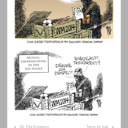
‹
64. Fifa-Kongress
Terror im Irak
›