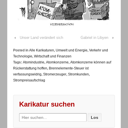
‹
Unser Land verändert sich
Gabriel in Libyen
›
Posted in
Alle Karikaturen
,
Umwelt und Energie
,
Verkehr und
Technologie
,
Wirtschaft und Finanzen
Tags:
Atomindustrie
,
Atomkonzerne
,
Atomkonzerne können auf
Rückerstattung hoffen
,
Brennelemente-Steuer ist
verfassungswidrig
,
Stromerzeuger
,
Stromkunden
,
Strompreisaufschlag
Karikatur suchen
Search
for: