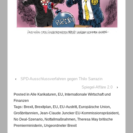
‹
SPD-Ausschlussverfahren gegen Thilo Sarrazin
Spiegel-Affäre 2.0
›
Posted in
Alle Karikaturen
,
EU
,
Internationale Wirtschaft und
Finanzen
Tags:
Brexit
,
Brexitplan
,
EU
,
EU-Austritt
,
Europäische Union
,
Großbritannien
,
Jean-Claude Juncker EU-Kommissionspräsident
,
No Deal-Szenario
,
Notfallmaßnahmen
,
Theresa May britische
Premierministerin
,
Ungeordneter Brexit