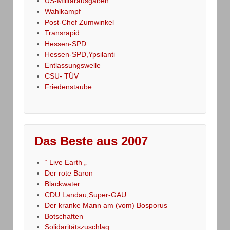
US-Militärausgaben
Wahlkampf
Post-Chef Zumwinkel
Transrapid
Hessen-SPD
Hessen-SPD,Ypsilanti
Entlassungswelle
CSU- TÜV
Friedenstaube
Das Beste aus 2007
“ Live Earth „
Der rote Baron
Blackwater
CDU Landau,Super-GAU
Der kranke Mann am (vom) Bosporus
Botschaften
Solidaritätszuschlag