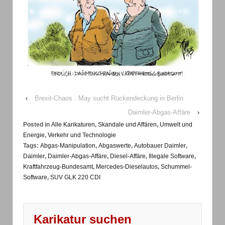
‹
Brexit-Chaos : May sucht Rückendeckung in Berlin
Daimler-Abgas-Affäre
›
Posted in
Alle Karikaturen
,
Skandale und Affären
,
Umwelt und
Energie
,
Verkehr und Technologie
Tags:
Abgas-Manipulation
,
Abgaswerte
,
Autobauer Daimler
,
Daimler
,
Daimler-Abgas-Affäre
,
Diesel-Affäre
,
Illegale Software
,
Kraftfahrzeug-Bundesamt
,
Mercedes-Dieselautos
,
Schummel-
Software
,
SUV GLK 220 CDI
Karikatur suchen