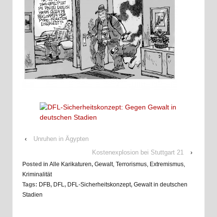
‹
Unruhen in Ägypten
Kostenexplosion bei Stuttgart 21
›
Posted in
Alle Karikaturen
,
Gewalt, Terrorismus, Extremismus,
Kriminalität
Tags:
DFB
,
DFL
,
DFL-Sicherheitskonzept
,
Gewalt in deutschen
Stadien