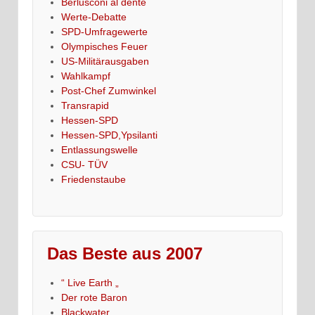
Berlusconi al dente
Werte-Debatte
SPD-Umfragewerte
Olympisches Feuer
US-Militärausgaben
Wahlkampf
Post-Chef Zumwinkel
Transrapid
Hessen-SPD
Hessen-SPD,Ypsilanti
Entlassungswelle
CSU- TÜV
Friedenstaube
Das Beste aus 2007
“ Live Earth „
Der rote Baron
Blackwater