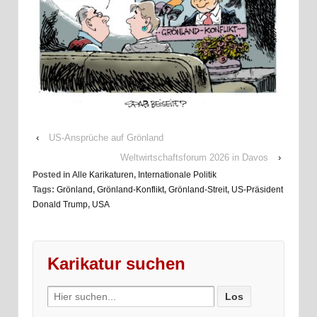
‹
US-Ansprüche auf Grönland
Weltwirtschaftsforum 2026 in Davos
›
Posted in
Alle Karikaturen
,
Internationale Politik
Tags:
Grönland
,
Grönland-Konflikt
,
Grönland-Streit
,
US-Präsident
Donald Trump
,
USA
Karikatur suchen
Search
for: