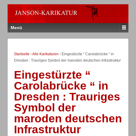
Menü
Startseite
›
Alle Karikaturen
›
Eingestürzte “ Carolabrücke “ in
Dresden : Trauriges Symbol der maroden deutschen Infrastruktur
Eingestürzte “
Carolabrücke “ in
Dresden : Trauriges
Symbol der
maroden deutschen
Infrastruktur