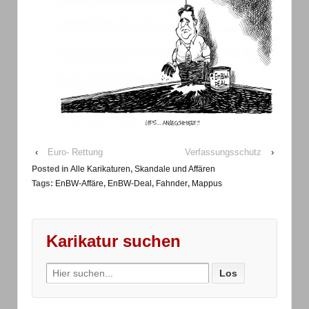
‹
Euro- Rettung
Verfassungsschutz
›
Posted in
Alle Karikaturen
,
Skandale und Affären
Tags:
EnBW-Affäre
,
EnBW-Deal
,
Fahnder
,
Mappus
Karikatur suchen
Search
for: