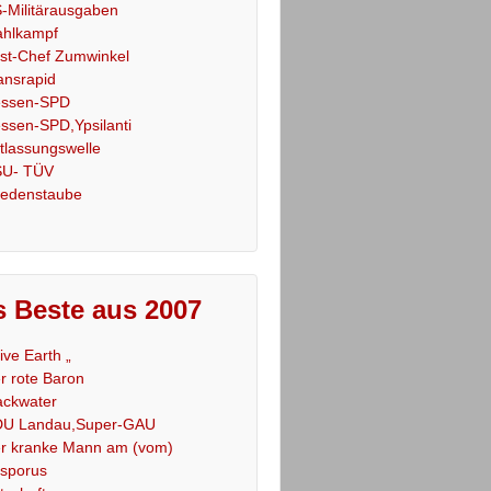
-Militärausgaben
hlkampf
st-Chef Zumwinkel
ansrapid
ssen-SPD
ssen-SPD,Ypsilanti
tlassungswelle
U- TÜV
iedenstaube
 Beste aus 2007
Live Earth „
r rote Baron
ackwater
U Landau,Super-GAU
r kranke Mann am (vom)
sporus