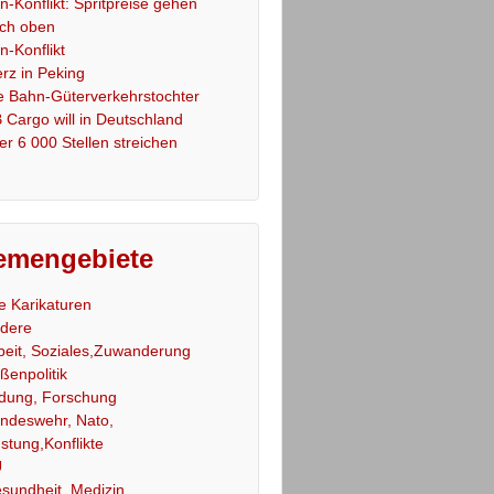
an-Konflikt: Spritpreise gehen
ch oben
an-Konflikt
rz in Peking
e Bahn-Güterverkehrstochter
 Cargo will in Deutschland
er 6 000 Stellen streichen
emengebiete
le Karikaturen
dere
beit, Soziales,Zuwanderung
ßenpolitik
ldung, Forschung
ndeswehr, Nato,
stung,Konflikte
U
sundheit, Medizin,