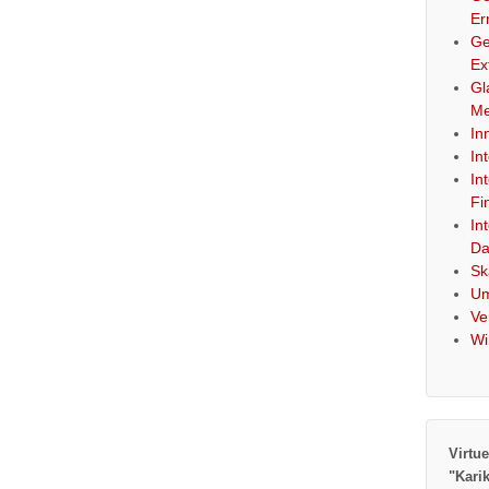
Er
Ge
Ex
Gl
Me
In
In
In
Fi
In
Da
Sk
Um
Ve
Wi
Virtue
"Kari