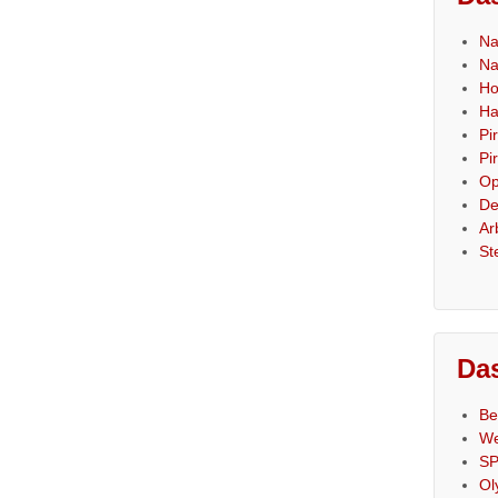
Na
Na
Ho
Ha
Pi
Pi
Op
De
Ar
St
Das
Be
We
SP
Ol