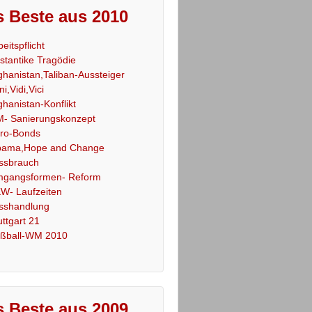
 Beste aus 2010
beitspflicht
stantike Tragödie
ghanistan,Taliban-Aussteiger
ni,Vidi,Vici
ghanistan-Konflikt
- Sanierungskonzept
ro-Bonds
ama,Hope and Change
ssbrauch
gangsformen- Reform
W- Laufzeiten
sshandlung
uttgart 21
ßball-WM 2010
 Beste aus 2009