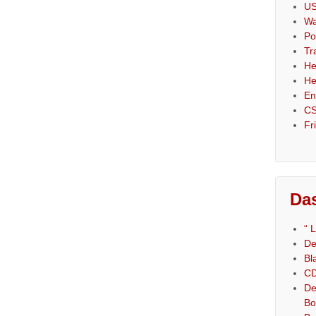
US
Wa
Po
Tr
He
He
En
CS
Fr
Das
“ 
De
Bl
CD
De
Bo