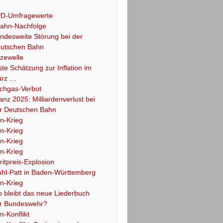
D-Umfragewerte
ahn-Nachfolge
ndesweite Störung bei der
utschen Bahn
tzewelle
ste Schätzung zur Inflation im
rz …
chgas-Verbot
lanz 2025: Milliardenverlust bei
r Deutschen Bahn
an-Krieg
an-Krieg
an-Krieg
an-Krieg
ritpreis-Explosion
hl-Patt in Baden-Württemberg
an-Krieg
 bleibt das neue Liederbuch
r Bundeswehr?
an-Konflikt