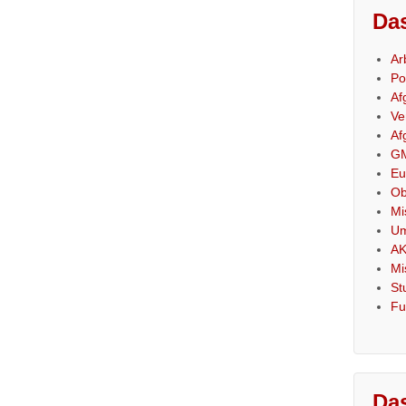
Das
Ar
Po
Af
Ve
Af
GM
Eu
Ob
Mi
Um
AK
Mi
St
Fu
Das