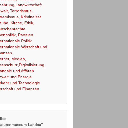
nährung,Landwirtschaft
walt, Terrorismus,
tremismus, Kriminalität
aube, Kirche, Ethik,
nschenrechte
nenpolitik, Parteien
ternationale Politik
ternationale Wirtschaft und
nanzen
ternet, Medien,
tenschutz,Digitalisierung
andale und Affären
welt und Energie
rkehr und Technologie
rtschaft und Finanzen
lles
katurenmuseum Landau"