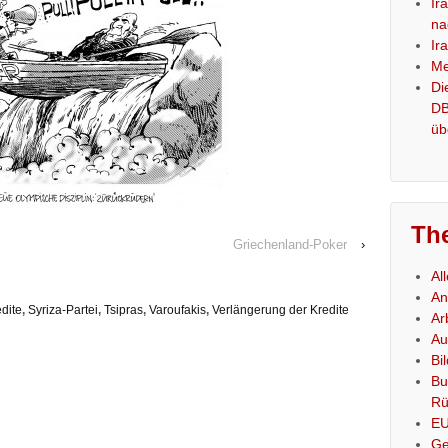
Ir
na
Ir
Me
Di
DB
üb
Th
Griechenland-Poker
›
Al
An
dite
,
Syriza-Partei
,
Tsipras
,
Varoufakis
,
Verlängerung der Kredite
Ar
Au
Bi
Bu
Rü
E
Ge