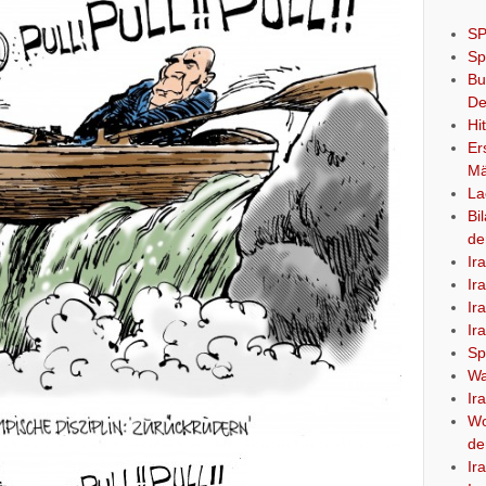
SP
Sp
Bu
De
Hi
Er
Mä
La
Bi
de
Ir
Ir
Ir
Ir
Sp
Wa
Ir
Wo
de
Ir