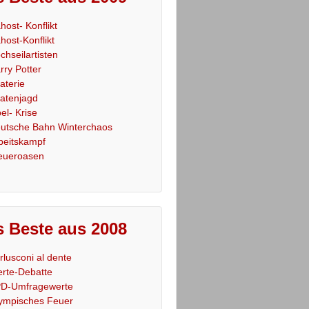
host- Konflikt
host-Konflikt
chseilartisten
rry Potter
raterie
ratenjagd
el- Krise
utsche Bahn Winterchaos
beitskampf
eueroasen
 Beste aus 2008
rlusconi al dente
rte-Debatte
D-Umfragewerte
ympisches Feuer