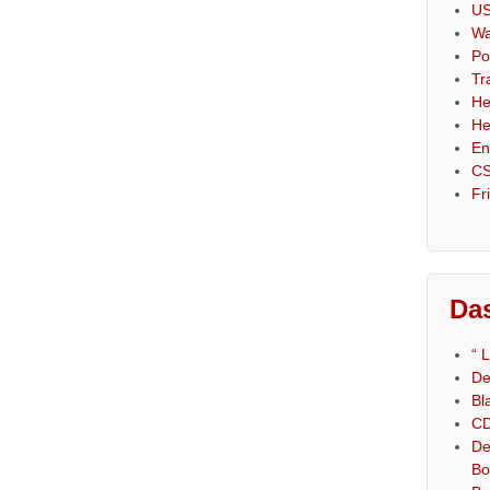
US
Wa
Po
Tr
He
He
En
CS
Fr
Das
“ 
De
Bl
CD
De
Bo