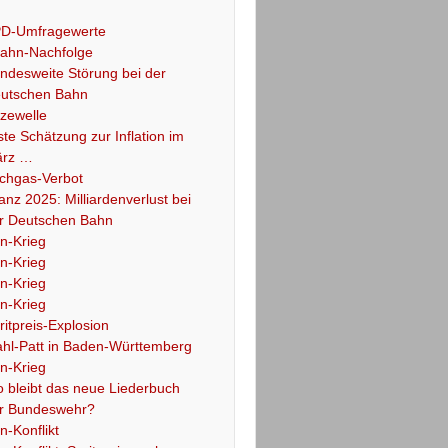
D-Umfragewerte
ahn-Nachfolge
ndesweite Störung bei der
utschen Bahn
tzewelle
ste Schätzung zur Inflation im
rz …
chgas-Verbot
lanz 2025: Milliardenverlust bei
r Deutschen Bahn
an-Krieg
an-Krieg
an-Krieg
an-Krieg
ritpreis-Explosion
hl-Patt in Baden-Württemberg
an-Krieg
 bleibt das neue Liederbuch
r Bundeswehr?
an-Konflikt