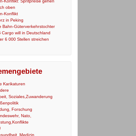
an-Konflikt: Spritpreise gehen
ch oben
an-Konflikt
rz in Peking
e Bahn-Güterverkehrstochter
 Cargo will in Deutschland
er 6 000 Stellen streichen
emengebiete
le Karikaturen
dere
beit, Soziales,Zuwanderung
ßenpolitik
ldung, Forschung
ndeswehr, Nato,
stung,Konflikte
U
sundheit, Medizin,