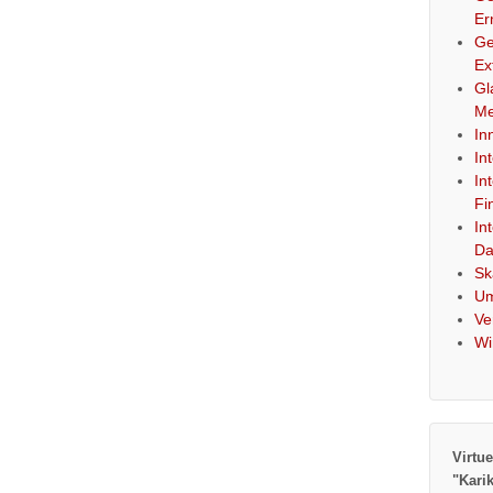
Er
Ge
Ex
Gl
Me
In
In
In
Fi
In
Da
Sk
Um
Ve
Wi
Virtue
"Kari