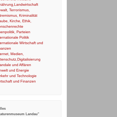
nährung,Landwirtschaft
walt, Terrorismus,
tremismus, Kriminalität
aube, Kirche, Ethik,
nschenrechte
nenpolitik, Parteien
ternationale Politik
ternationale Wirtschaft und
nanzen
ternet, Medien,
tenschutz,Digitalisierung
andale und Affären
welt und Energie
rkehr und Technologie
rtschaft und Finanzen
lles
katurenmuseum Landau"