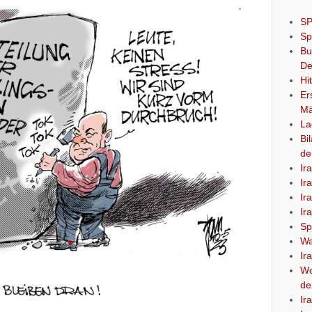
SP
Sp
Bu
De
Hi
Er
Mä
La
Bi
de
Ir
Ir
Ir
Ir
Sp
Wa
Ir
Wo
de
Ir