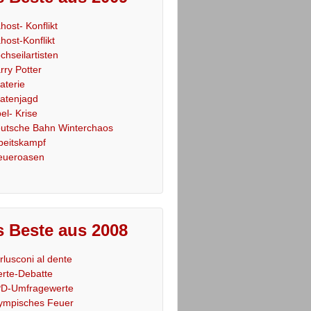
host- Konflikt
host-Konflikt
chseilartisten
rry Potter
raterie
ratenjagd
el- Krise
utsche Bahn Winterchaos
beitskampf
eueroasen
 Beste aus 2008
rlusconi al dente
rte-Debatte
D-Umfragewerte
ympisches Feuer