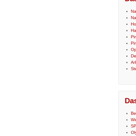
Na
Na
Ho
Ha
Pi
Pi
Op
De
Ar
St
Das
Be
We
SP
Ol