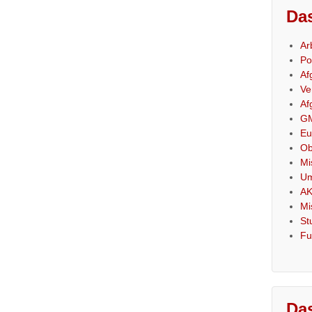
Das
Ar
Po
Af
Ve
Af
GM
Eu
Ob
Mi
Um
AK
Mi
St
Fu
Das