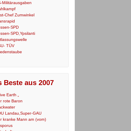
-Militärausgaben
hlkampf
st-Chef Zumwinkel
ansrapid
ssen-SPD
ssen-SPD,Ypsilanti
tlassungswelle
U- TÜV
iedenstaube
 Beste aus 2007
Live Earth „
r rote Baron
ackwater
U Landau,Super-GAU
r kranke Mann am (vom)
sporus