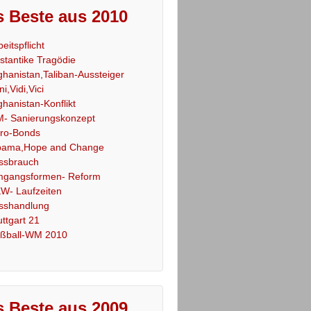
 Beste aus 2010
beitspflicht
stantike Tragödie
ghanistan,Taliban-Aussteiger
ni,Vidi,Vici
ghanistan-Konflikt
- Sanierungskonzept
ro-Bonds
ama,Hope and Change
ssbrauch
gangsformen- Reform
W- Laufzeiten
sshandlung
uttgart 21
ßball-WM 2010
 Beste aus 2009