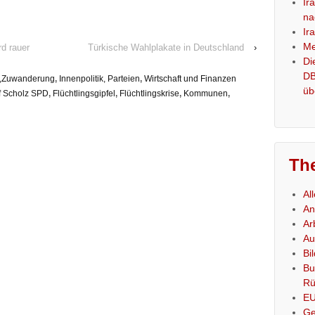
Ir
na
Ir
Me
rd rauer
Türkische Wahlplakate in Deutschland
›
Di
DB
es,Zuwanderung
,
Innenpolitik, Parteien
,
Wirtschaft und Finanzen
üb
f Scholz SPD
,
Flüchtlingsgipfel
,
Flüchtlingskrise
,
Kommunen
,
Th
Al
An
Ar
Au
Bi
Bu
Rü
E
Ge