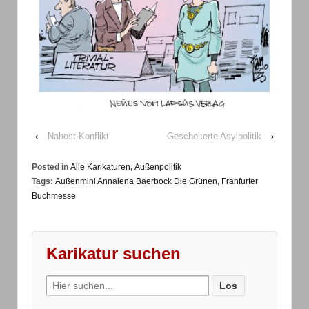
‹
Nahost-Konflikt
Gescheiterte Asylpolitik
›
Posted in
Alle Karikaturen
,
Außenpolitik
Tags:
Außenmini Annalena Baerbock Die Grünen
,
Franfurter
Buchmesse
Karikatur suchen
Search
for: