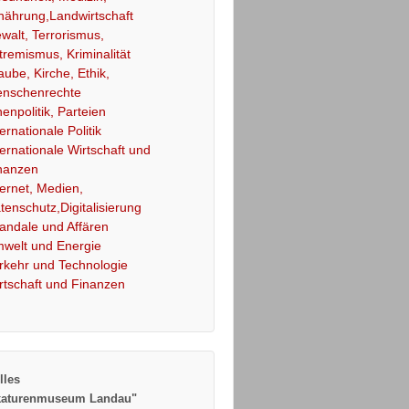
nährung,Landwirtschaft
walt, Terrorismus,
tremismus, Kriminalität
aube, Kirche, Ethik,
nschenrechte
nenpolitik, Parteien
ternationale Politik
ternationale Wirtschaft und
nanzen
ternet, Medien,
tenschutz,Digitalisierung
andale und Affären
welt und Energie
rkehr und Technologie
rtschaft und Finanzen
lles
katurenmuseum Landau"