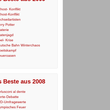
host- Konflikt
host-Konflikt
chseilartisten
rry Potter
raterie
ratenjagd
el- Krise
utsche Bahn Winterchaos
beitskampf
eueroasen
 Beste aus 2008
rlusconi al dente
rte-Debatte
D-Umfragewerte
ympisches Feuer