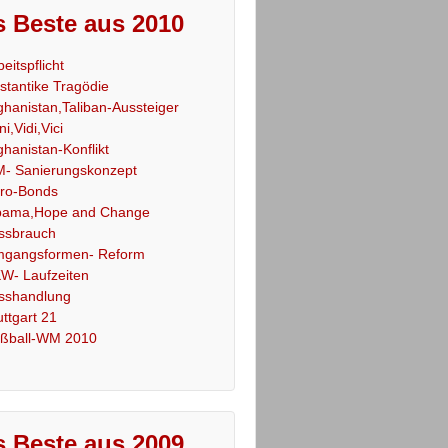
 Beste aus 2010
beitspflicht
stantike Tragödie
ghanistan,Taliban-Aussteiger
ni,Vidi,Vici
ghanistan-Konflikt
- Sanierungskonzept
ro-Bonds
ama,Hope and Change
ssbrauch
gangsformen- Reform
W- Laufzeiten
sshandlung
uttgart 21
ßball-WM 2010
 Beste aus 2009