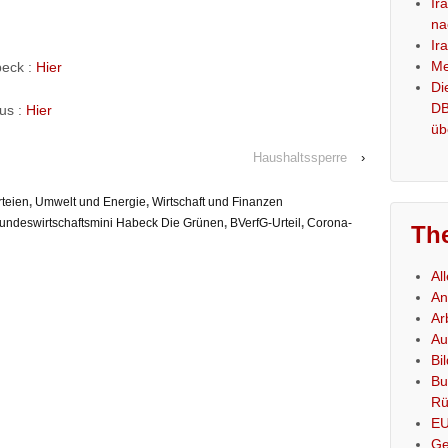
Ir
na
Ir
Me
beck :
Hier
Di
DB
us :
Hier
üb
Haushaltssperre
›
rteien
,
Umwelt und Energie
,
Wirtschaft und Finanzen
undeswirtschaftsmini Habeck Die Grünen
,
BVerfG-Urteil
,
Corona-
Th
Al
An
Ar
Au
Bi
Bu
Rü
E
Ge