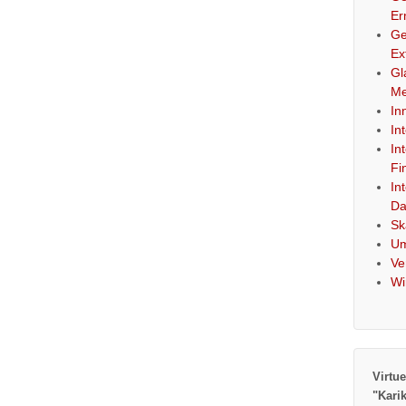
Er
Ge
Ex
Gl
Me
In
In
In
Fi
In
Da
Sk
Um
Ve
Wi
Virtue
"Kari