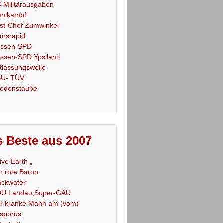
-Militärausgaben
hlkampf
st-Chef Zumwinkel
ansrapid
ssen-SPD
ssen-SPD,Ypsilanti
tlassungswelle
U- TÜV
iedenstaube
 Beste aus 2007
Live Earth „
r rote Baron
ackwater
U Landau,Super-GAU
r kranke Mann am (vom)
sporus