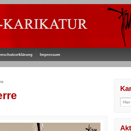
enschutzerklärung
Impressum
re
Kar
rre
Sear
for:
Akt