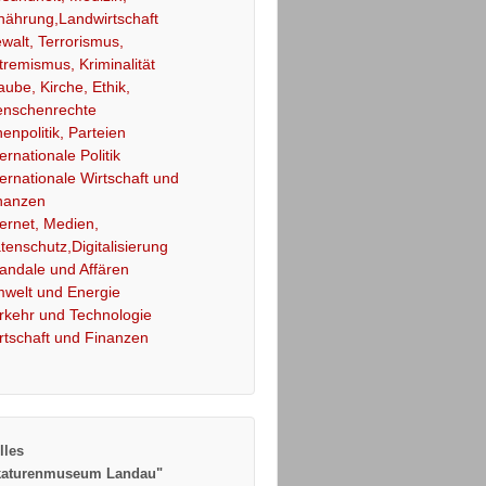
nährung,Landwirtschaft
walt, Terrorismus,
tremismus, Kriminalität
aube, Kirche, Ethik,
nschenrechte
nenpolitik, Parteien
ternationale Politik
ternationale Wirtschaft und
nanzen
ternet, Medien,
tenschutz,Digitalisierung
andale und Affären
welt und Energie
rkehr und Technologie
rtschaft und Finanzen
lles
katurenmuseum Landau"