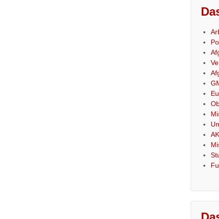
Das
Ar
Po
Af
Ve
Af
GM
Eu
Ob
Mi
Um
AK
Mi
St
Fu
Das