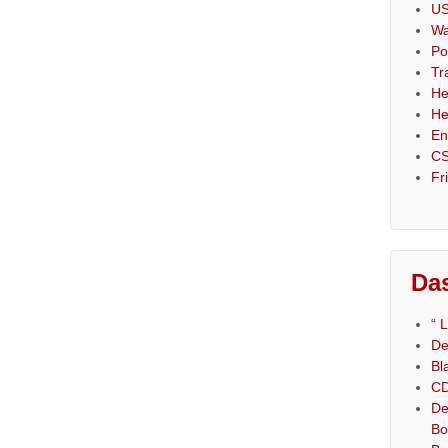
US
Wa
Po
Tr
He
He
En
CS
Fr
Das
“ 
De
Bl
CD
De
Bo