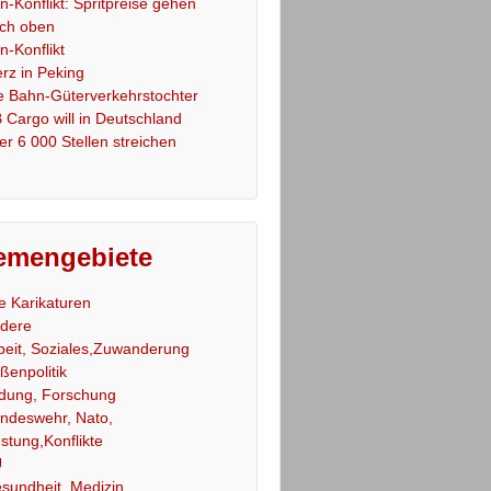
an-Konflikt: Spritpreise gehen
ch oben
an-Konflikt
rz in Peking
e Bahn-Güterverkehrstochter
 Cargo will in Deutschland
er 6 000 Stellen streichen
emengebiete
le Karikaturen
dere
beit, Soziales,Zuwanderung
ßenpolitik
ldung, Forschung
ndeswehr, Nato,
stung,Konflikte
U
sundheit, Medizin,