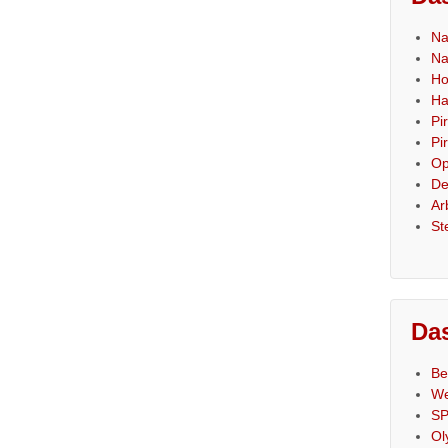
Na
Na
Ho
Ha
Pi
Pi
Op
De
Ar
St
Das
Be
We
SP
Ol