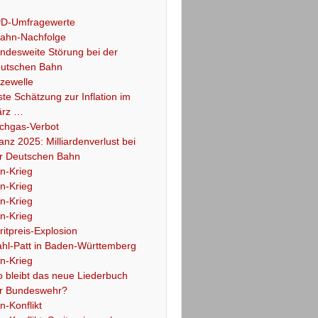
D-Umfragewerte
ahn-Nachfolge
ndesweite Störung bei der
utschen Bahn
tzewelle
ste Schätzung zur Inflation im
rz …
chgas-Verbot
lanz 2025: Milliardenverlust bei
r Deutschen Bahn
an-Krieg
an-Krieg
an-Krieg
an-Krieg
ritpreis-Explosion
hl-Patt in Baden-Württemberg
an-Krieg
 bleibt das neue Liederbuch
r Bundeswehr?
an-Konflikt