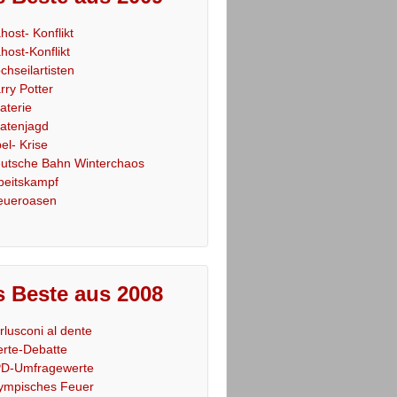
host- Konflikt
host-Konflikt
chseilartisten
rry Potter
raterie
ratenjagd
el- Krise
utsche Bahn Winterchaos
beitskampf
eueroasen
 Beste aus 2008
rlusconi al dente
rte-Debatte
D-Umfragewerte
ympisches Feuer