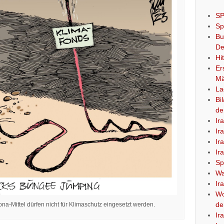
SP
Sp
Bu
De
Hi
Er
Mä
La
Bi
de
Ir
Ir
Ir
Ir
Sp
Wa
Ir
Wo
de
a-Mittel dürfen nicht für Klimaschutz eingesetzt werden.
Ir