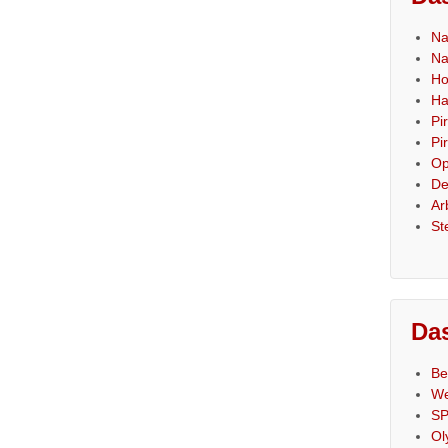
Na
Na
Ho
Ha
Pi
Pi
Op
De
Ar
St
Das
Be
We
SP
Ol