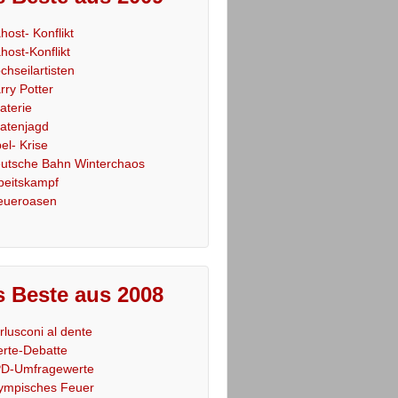
host- Konflikt
host-Konflikt
chseilartisten
rry Potter
raterie
ratenjagd
el- Krise
utsche Bahn Winterchaos
beitskampf
eueroasen
 Beste aus 2008
rlusconi al dente
rte-Debatte
D-Umfragewerte
ympisches Feuer