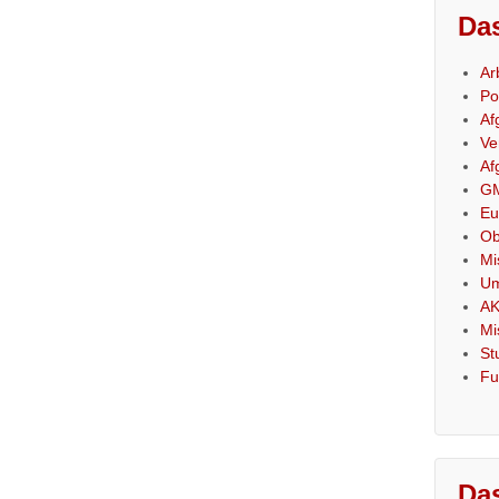
Das
Ar
Po
Af
Ve
Af
GM
Eu
Ob
Mi
Um
AK
Mi
St
Fu
Das