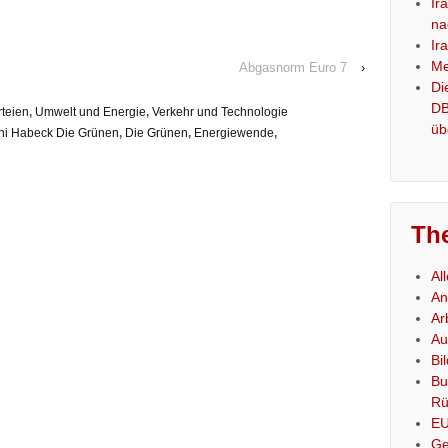
Ir
na
Ir
Me
Abgasnorm Euro 7
›
Di
DB
rteien
,
Umwelt und Energie
,
Verkehr und Technologie
üb
ni Habeck Die Grünen
,
Die Grünen
,
Energiewende
,
Th
Al
An
Ar
Au
Bi
Bu
Rü
E
Ge