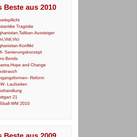
 Beste aus 2010
beitspflicht
stantike Tragödie
ghanistan,Taliban-Aussteiger
ni,Vidi,Vici
ghanistan-Konflikt
- Sanierungskonzept
ro-Bonds
ama,Hope and Change
ssbrauch
gangsformen- Reform
W- Laufzeiten
sshandlung
uttgart 21
ßball-WM 2010
 Beste aus 2009