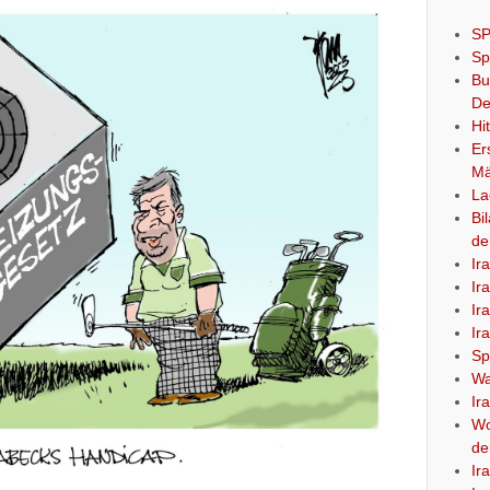
SP
Sp
Bu
De
Hi
Er
Mä
La
Bi
de
Ir
Ir
Ir
Ir
Sp
Wa
Ir
Wo
de
Ir