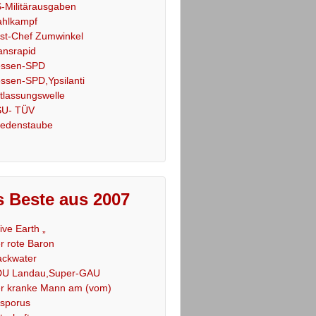
-Militärausgaben
hlkampf
st-Chef Zumwinkel
ansrapid
ssen-SPD
ssen-SPD,Ypsilanti
tlassungswelle
U- TÜV
iedenstaube
 Beste aus 2007
Live Earth „
r rote Baron
ackwater
U Landau,Super-GAU
r kranke Mann am (vom)
sporus