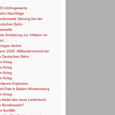
D-Umfragewerte
ahn-Nachfolge
ndesweite Störung bei der
utschen Bahn
tzewelle
ste Schätzung zur Inflation im
rz …
chgas-Verbot
lanz 2025: Milliardenverlust bei
r Deutschen Bahn
an-Krieg
an-Krieg
an-Krieg
an-Krieg
ritpreis-Explosion
hl-Patt in Baden-Württemberg
an-Krieg
 bleibt das neue Liederbuch
r Bundeswehr?
an-Konflikt