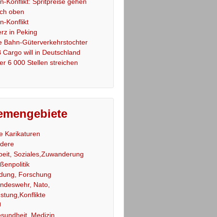
an-Konflikt: Spritpreise gehen
ch oben
an-Konflikt
rz in Peking
e Bahn-Güterverkehrstochter
 Cargo will in Deutschland
er 6 000 Stellen streichen
emengebiete
le Karikaturen
dere
beit, Soziales,Zuwanderung
ßenpolitik
ldung, Forschung
ndeswehr, Nato,
stung,Konflikte
U
sundheit, Medizin,