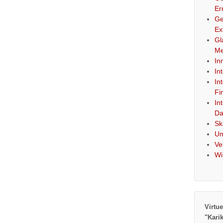
Er
Ge
Ex
Gl
Me
In
In
In
Fi
In
Da
Sk
Um
Ve
Wi
Virtue
"Kari