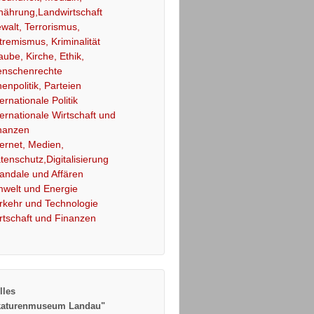
nährung,Landwirtschaft
walt, Terrorismus,
tremismus, Kriminalität
aube, Kirche, Ethik,
nschenrechte
nenpolitik, Parteien
ternationale Politik
ternationale Wirtschaft und
nanzen
ternet, Medien,
tenschutz,Digitalisierung
andale und Affären
welt und Energie
rkehr und Technologie
rtschaft und Finanzen
lles
katurenmuseum Landau"