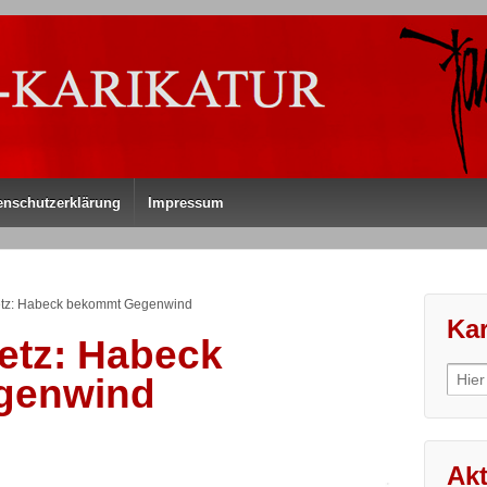
enschutzerklärung
Impressum
tz: Habeck bekommt Gegenwind
Kar
etz: Habeck
Sear
genwind
for:
Akt