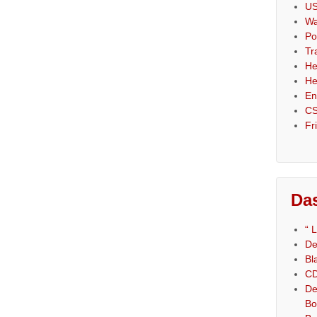
US
Wa
Po
Tr
He
He
En
CS
Fr
Das
“ 
De
Bl
CD
De
Bo