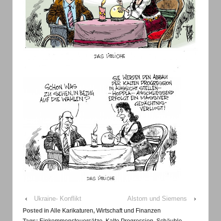
‹
Ukraine- Konflikt
Alstom und Siemens
›
Posted in
Alle Karikaturen
,
Wirtschaft und Finanzen
Tags:
Einkommensteuersätze
,
Kalte Progression
,
Schäuble