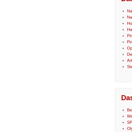
Na
Na
Ho
Ha
Pi
Pi
Op
De
Ar
St
Das
Be
We
SP
Ol