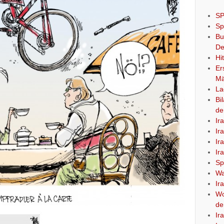
SP
Sp
Bu
De
Hi
Er
Mä
La
Bi
de
Ir
Ir
Ir
Ir
Sp
Wa
Ir
Wo
de
Ir