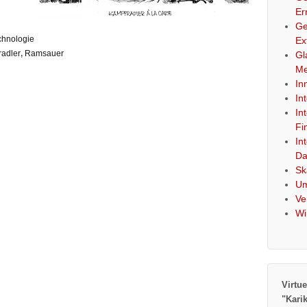
Er
Ge
chnologie
Ex
adler
,
Ramsauer
Gl
Me
In
In
In
Fi
In
Da
Sk
Um
Ve
Wi
Virtue
"Kari