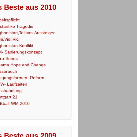
 Beste aus 2010
beitspflicht
stantike Tragödie
ghanistan,Taliban-Aussteiger
ni,Vidi,Vici
ghanistan-Konflikt
- Sanierungskonzept
ro-Bonds
ama,Hope and Change
ssbrauch
gangsformen- Reform
W- Laufzeiten
sshandlung
uttgart 21
ßball-WM 2010
 Beste aus 2009