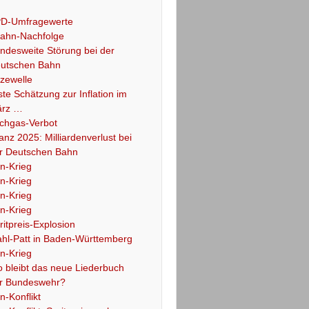
D-Umfragewerte
ahn-Nachfolge
ndesweite Störung bei der
utschen Bahn
tzewelle
ste Schätzung zur Inflation im
rz …
chgas-Verbot
lanz 2025: Milliardenverlust bei
r Deutschen Bahn
an-Krieg
an-Krieg
an-Krieg
an-Krieg
ritpreis-Explosion
hl-Patt in Baden-Württemberg
an-Krieg
 bleibt das neue Liederbuch
r Bundeswehr?
an-Konflikt