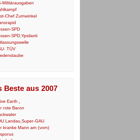
-Militärausgaben
hlkampf
st-Chef Zumwinkel
ansrapid
ssen-SPD
ssen-SPD,Ypsilanti
tlassungswelle
U- TÜV
iedenstaube
 Beste aus 2007
Live Earth „
r rote Baron
ackwater
U Landau,Super-GAU
r kranke Mann am (vom)
sporus