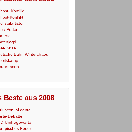
host- Konflikt
host-Konflikt
chseilartisten
rry Potter
raterie
ratenjagd
el- Krise
utsche Bahn Winterchaos
beitskampf
eueroasen
 Beste aus 2008
rlusconi al dente
rte-Debatte
D-Umfragewerte
ympisches Feuer