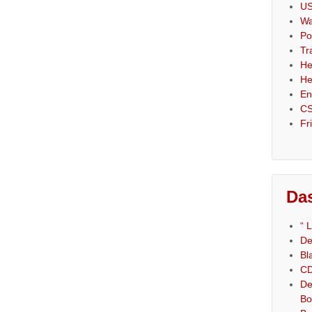
US
Wa
Po
Tr
He
He
En
CS
Fr
Das
“ 
De
Bl
CD
De
Bo