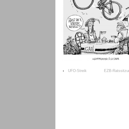
‹
UFO-Streik
EZB-Ratssitzu