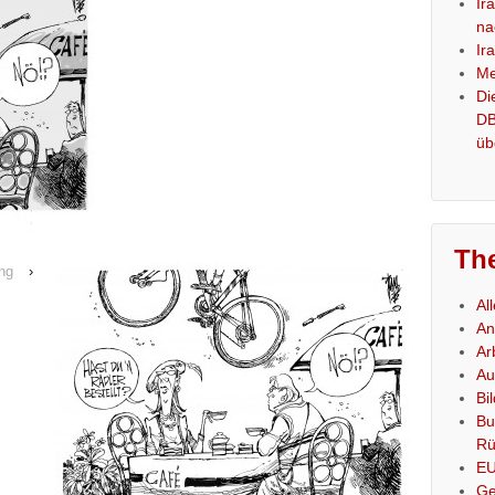
Ir
na
Ir
Me
Di
DB
üb
Th
ng
›
Al
An
Ar
Au
Bi
Bu
Rü
E
Ge