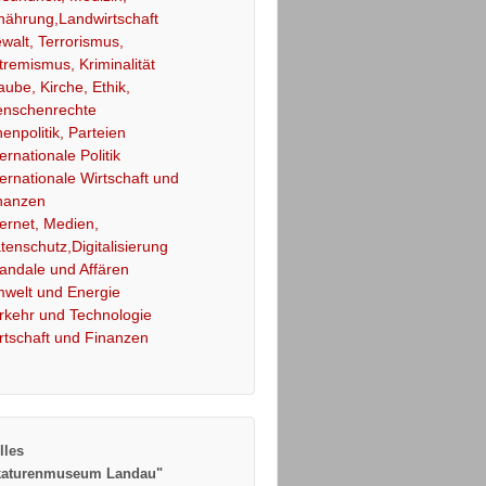
nährung,Landwirtschaft
walt, Terrorismus,
tremismus, Kriminalität
aube, Kirche, Ethik,
nschenrechte
nenpolitik, Parteien
ternationale Politik
ternationale Wirtschaft und
nanzen
ternet, Medien,
tenschutz,Digitalisierung
andale und Affären
welt und Energie
rkehr und Technologie
rtschaft und Finanzen
lles
katurenmuseum Landau"