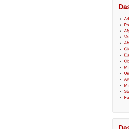
Das
Ar
Po
Af
Ve
Af
GM
Eu
Ob
Mi
Um
AK
Mi
St
Fu
Das