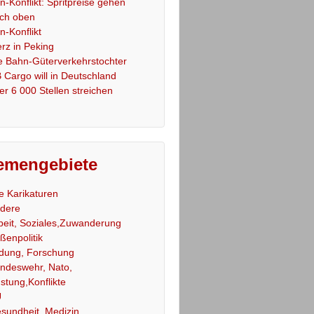
an-Konflikt: Spritpreise gehen
ch oben
an-Konflikt
rz in Peking
e Bahn-Güterverkehrstochter
 Cargo will in Deutschland
er 6 000 Stellen streichen
emengebiete
le Karikaturen
dere
beit, Soziales,Zuwanderung
ßenpolitik
ldung, Forschung
ndeswehr, Nato,
stung,Konflikte
U
sundheit, Medizin,