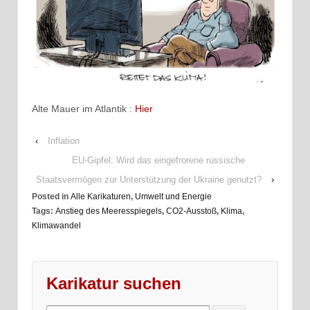
Alte Mauer im Atlantik :
Hier
‹
Inflation
EU-Gipfel: Wird das eingefrorene russische
Staatsvermögen zur Unterstützung der Ukraine genutzt?
›
Posted in
Alle Karikaturen
,
Umwelt und Energie
Tags:
Anstieg des Meeresspiegels
,
CO2-Ausstoß
,
Klima
,
Klimawandel
Karikatur suchen