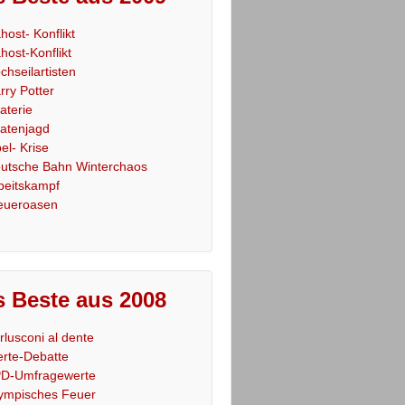
host- Konflikt
host-Konflikt
chseilartisten
rry Potter
raterie
ratenjagd
el- Krise
utsche Bahn Winterchaos
beitskampf
eueroasen
 Beste aus 2008
rlusconi al dente
rte-Debatte
D-Umfragewerte
ympisches Feuer