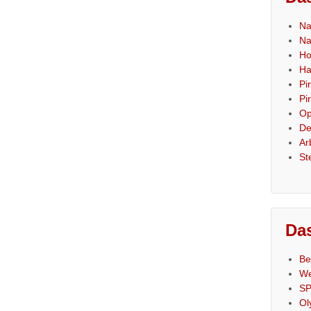
Na
Na
Ho
Ha
Pi
Pi
Op
De
Ar
St
Das
Be
We
SP
Ol