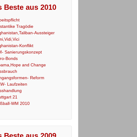
 Beste aus 2010
beitspflicht
stantike Tragödie
ghanistan,Taliban-Aussteiger
ni,Vidi,Vici
ghanistan-Konflikt
- Sanierungskonzept
ro-Bonds
ama,Hope and Change
ssbrauch
gangsformen- Reform
W- Laufzeiten
sshandlung
uttgart 21
ßball-WM 2010
 Beste aus 2009