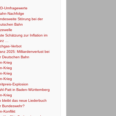
D-Umfragewerte
ahn-Nachfolge
ndesweite Störung bei der
utschen Bahn
tzewelle
ste Schätzung zur Inflation im
rz …
chgas-Verbot
lanz 2025: Milliardenverlust bei
r Deutschen Bahn
an-Krieg
an-Krieg
an-Krieg
an-Krieg
ritpreis-Explosion
hl-Patt in Baden-Württemberg
an-Krieg
 bleibt das neue Liederbuch
r Bundeswehr?
an-Konflikt