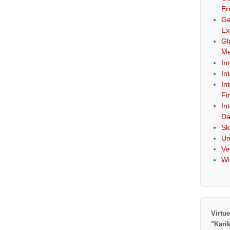
Er
Ge
Ex
Gl
Me
In
In
In
Fi
In
Da
Sk
Um
Ve
Wi
Virtue
"Kari