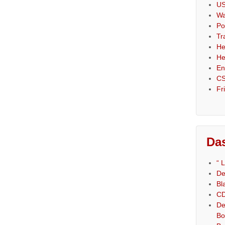
US
Wa
Po
Tr
He
He
En
CS
Fr
Das
“ 
De
Bl
CD
De
Bo