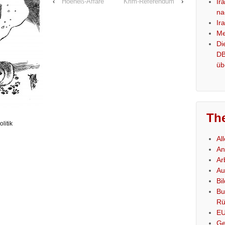
‹
Hoeneß-Affäre
Krim-Referendum
›
Ir
na
Ir
Me
Di
DB
üb
Th
litik
Al
An
Ar
Au
Bi
Bu
Rü
E
Ge