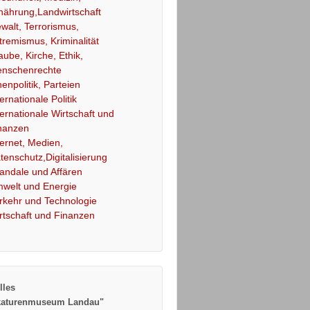
nährung,Landwirtschaft
walt, Terrorismus,
tremismus, Kriminalität
aube, Kirche, Ethik,
nschenrechte
nenpolitik, Parteien
ternationale Politik
ternationale Wirtschaft und
nanzen
ternet, Medien,
tenschutz,Digitalisierung
andale und Affären
welt und Energie
rkehr und Technologie
rtschaft und Finanzen
lles
katurenmuseum Landau"