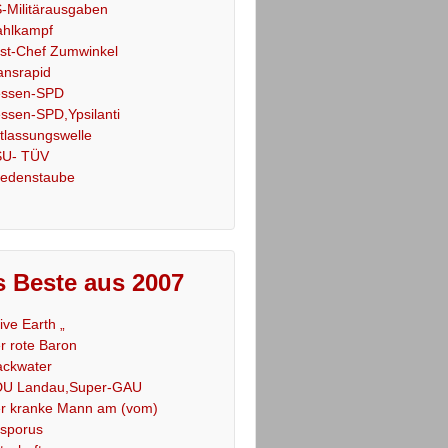
-Militärausgaben
hlkampf
st-Chef Zumwinkel
ansrapid
ssen-SPD
ssen-SPD,Ypsilanti
tlassungswelle
U- TÜV
iedenstaube
 Beste aus 2007
Live Earth „
r rote Baron
ackwater
U Landau,Super-GAU
r kranke Mann am (vom)
sporus