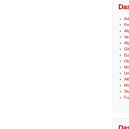
Das
Ar
Po
Af
Ve
Af
GM
Eu
Ob
Mi
Um
AK
Mi
St
Fu
Das