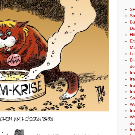
SP
Sp
Bu
De
Hi
Er
Mä
La
Bi
de
Ir
Ir
Ir
Ir
Sp
Wa
Ir
Wo
de
Ir