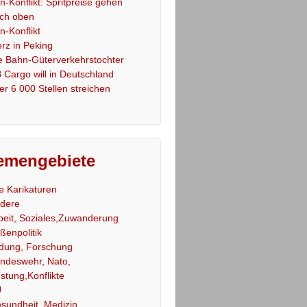
an-Konflikt: Spritpreise gehen
ch oben
an-Konflikt
rz in Peking
e Bahn-Güterverkehrstochter
 Cargo will in Deutschland
er 6 000 Stellen streichen
emengebiete
le Karikaturen
dere
beit, Soziales,Zuwanderung
ßenpolitik
ldung, Forschung
ndeswehr, Nato,
stung,Konflikte
U
sundheit, Medizin,