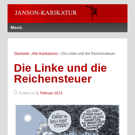
Menü
Startseite
›
Alle Karikaturen
›
Die Linke und die Reichensteuer
Die Linke und die
Reichensteuer
Posted on
1. Februar 2013