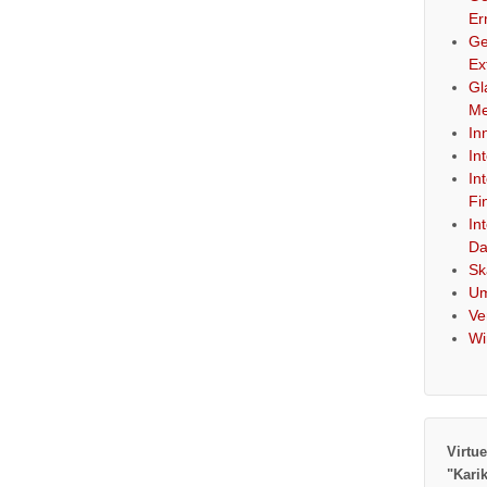
Er
Ge
Ex
Gl
Me
In
In
In
Fi
In
Da
Sk
Um
Ve
Wi
Virtue
"Kari