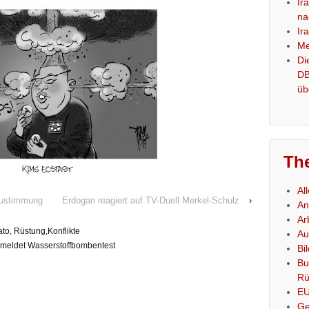
Ir
na
Ir
Me
Di
DB
üb
Th
Al
 Zustimmung
Erdogan reagiert auf TV-Duell Merkel-Schulz
›
An
Ar
to, Rüstung,Konflikte
Au
meldet Wasserstoffbombentest
Bi
Bu
Rü
E
Ge