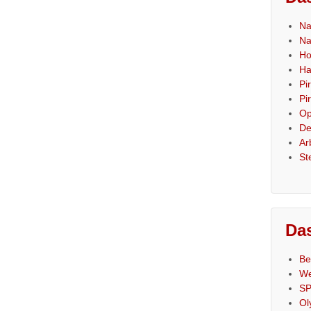
Na
Na
Ho
Ha
Pi
Pi
Op
De
Ar
St
Das
Be
We
SP
Ol