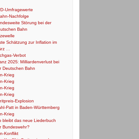
D-Umfragewerte
ahn-Nachfolge
ndesweite Störung bei der
utschen Bahn
tzewelle
ste Schätzung zur Inflation im
rz …
chgas-Verbot
lanz 2025: Milliardenverlust bei
r Deutschen Bahn
an-Krieg
an-Krieg
an-Krieg
an-Krieg
ritpreis-Explosion
hl-Patt in Baden-Württemberg
an-Krieg
 bleibt das neue Liederbuch
r Bundeswehr?
an-Konflikt