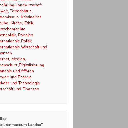
nährung,Landwirtschaft
walt, Terrorismus,
tremismus, Kriminalität
aube, Kirche, Ethik,
nschenrechte
nenpolitik, Parteien
ternationale Politik
ternationale Wirtschaft und
nanzen
ternet, Medien,
tenschutz,Digitalisierung
andale und Affären
welt und Energie
rkehr und Technologie
rtschaft und Finanzen
lles
katurenmuseum Landau"