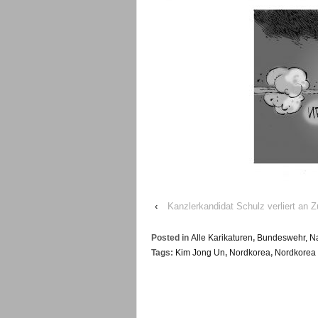
‹
Kanzlerkandidat Schulz verliert an
Posted in
Alle Karikaturen
,
Bundeswehr, Na
Tags:
Kim Jong Un
,
Nordkorea
,
Nordkorea 