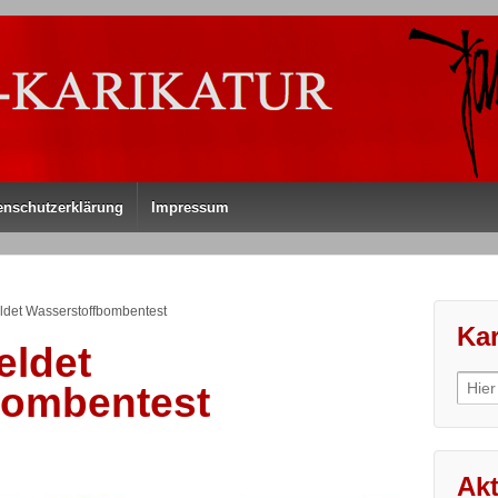
enschutzerklärung
Impressum
det Wasserstoffbombentest
Kar
eldet
Sear
bombentest
for:
Akt