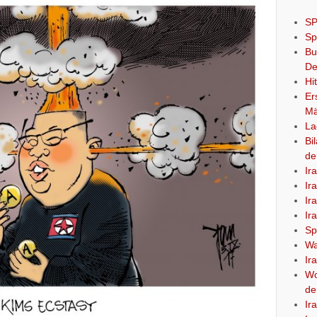
SP
Sp
Bu
De
Hi
Er
Mä
La
Bi
de
Ir
Ir
Ir
Ir
Sp
Wa
Ir
Wo
de
Ir