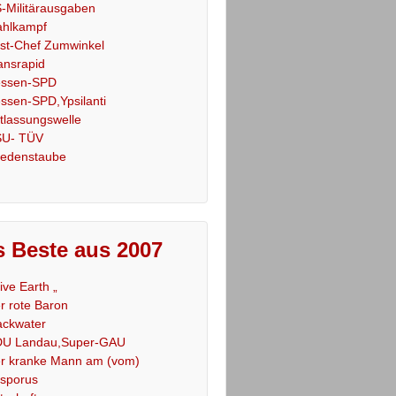
-Militärausgaben
hlkampf
st-Chef Zumwinkel
ansrapid
ssen-SPD
ssen-SPD,Ypsilanti
tlassungswelle
U- TÜV
iedenstaube
 Beste aus 2007
Live Earth „
r rote Baron
ackwater
U Landau,Super-GAU
r kranke Mann am (vom)
sporus