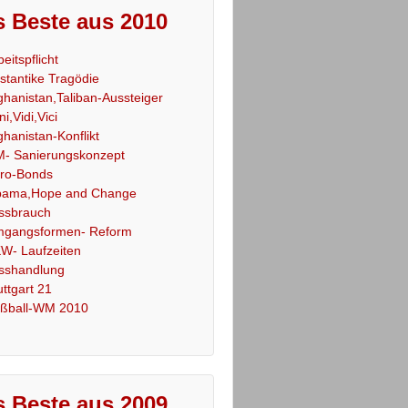
 Beste aus 2010
beitspflicht
stantike Tragödie
ghanistan,Taliban-Aussteiger
ni,Vidi,Vici
ghanistan-Konflikt
- Sanierungskonzept
ro-Bonds
ama,Hope and Change
ssbrauch
gangsformen- Reform
W- Laufzeiten
sshandlung
uttgart 21
ßball-WM 2010
 Beste aus 2009