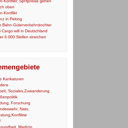
an-Konflikt: Spritpreise gehen
ch oben
an-Konflikt
rz in Peking
e Bahn-Güterverkehrstochter
 Cargo will in Deutschland
er 6 000 Stellen streichen
emengebiete
le Karikaturen
dere
beit, Soziales,Zuwanderung
ßenpolitik
ldung, Forschung
ndeswehr, Nato,
stung,Konflikte
U
sundheit, Medizin,