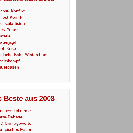
host- Konflikt
host-Konflikt
chseilartisten
rry Potter
raterie
ratenjagd
el- Krise
utsche Bahn Winterchaos
beitskampf
eueroasen
 Beste aus 2008
rlusconi al dente
rte-Debatte
D-Umfragewerte
ympisches Feuer