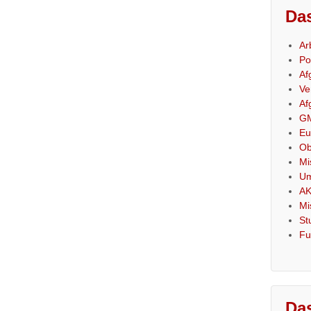
Das
Ar
Po
Af
Ve
Af
GM
Eu
Ob
Mi
Um
AK
Mi
St
Fu
Das