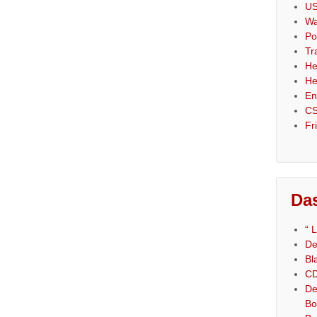
US
Wa
Po
Tr
He
He
En
CS
Fr
Das
“ 
De
Bl
CD
De
Bo