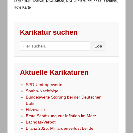
Tags:
BND
,
Merkel
,
NSA-Affäre
,
NSU-Untersuchungsausschuss
,
Rote Karte
Karikatur suchen
Search
for:
Aktuelle Karikaturen
SPD-Umfragewerte
Spahn-Nachfolge
Bundesweite Störung bei der Deutschen
Bahn
Hitzewelle
Erste Schätzung zur Inflation im März …
Lachgas-Verbot
Bilanz 2025: Milliardenverlust bei der