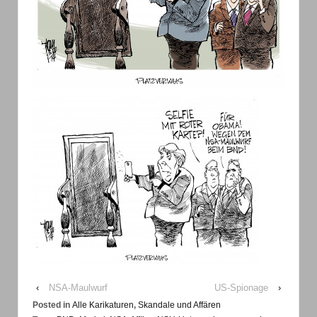
‹
NSA-Maulwurf
US-Spionage
›
Posted in
Alle Karikaturen
,
Skandale und Affären