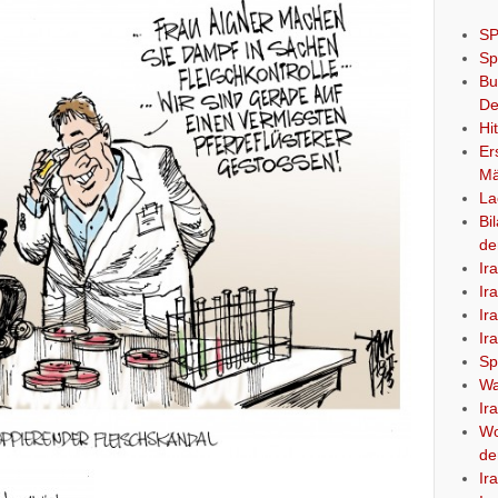
SP
Sp
Bu
De
Hi
Er
Mä
La
Bi
de
Ir
Ir
Ir
Ir
Sp
Wa
Ir
Wo
de
Ir