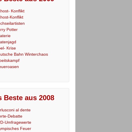
host- Konflikt
host-Konflikt
chseilartisten
rry Potter
raterie
ratenjagd
el- Krise
utsche Bahn Winterchaos
beitskampf
eueroasen
 Beste aus 2008
rlusconi al dente
rte-Debatte
D-Umfragewerte
ympisches Feuer