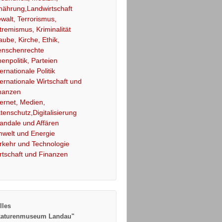
nährung,Landwirtschaft
walt, Terrorismus,
tremismus, Kriminalität
aube, Kirche, Ethik,
nschenrechte
nenpolitik, Parteien
ternationale Politik
ternationale Wirtschaft und
nanzen
ternet, Medien,
tenschutz,Digitalisierung
andale und Affären
welt und Energie
rkehr und Technologie
rtschaft und Finanzen
lles
katurenmuseum Landau"