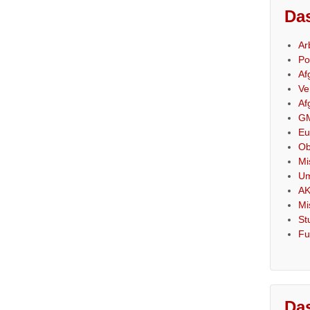
Das
Ar
Po
Af
Ve
Af
GM
Eu
Ob
Mi
Um
AK
Mi
St
Fu
Das