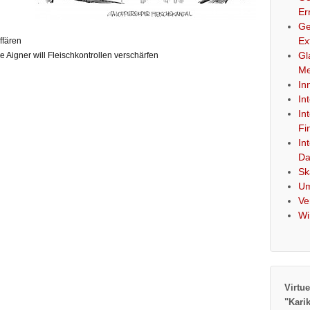
Er
Ge
Ex
ffären
Gl
se Aigner will Fleischkontrollen verschärfen
Me
In
In
In
Fi
In
Da
Sk
Um
Ve
Wi
Virtue
"Kari