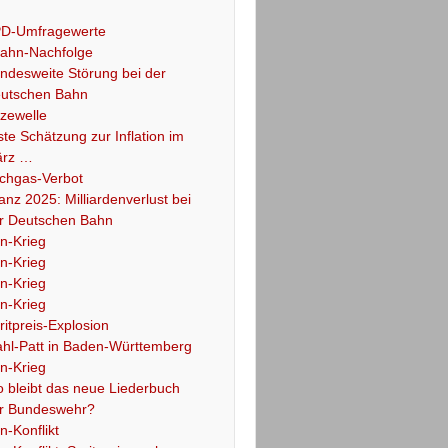
D-Umfragewerte
ahn-Nachfolge
ndesweite Störung bei der
utschen Bahn
tzewelle
ste Schätzung zur Inflation im
rz …
chgas-Verbot
lanz 2025: Milliardenverlust bei
r Deutschen Bahn
an-Krieg
an-Krieg
an-Krieg
an-Krieg
ritpreis-Explosion
hl-Patt in Baden-Württemberg
an-Krieg
 bleibt das neue Liederbuch
r Bundeswehr?
an-Konflikt