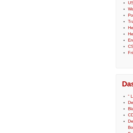
US
Wa
Po
Tr
He
He
En
CS
Fr
Das
“ 
De
Bl
CD
De
Bo