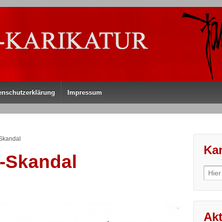
enschutzerklärung
Impressum
-Skandal
Kar
h-Skandal
Sear
for:
Akt