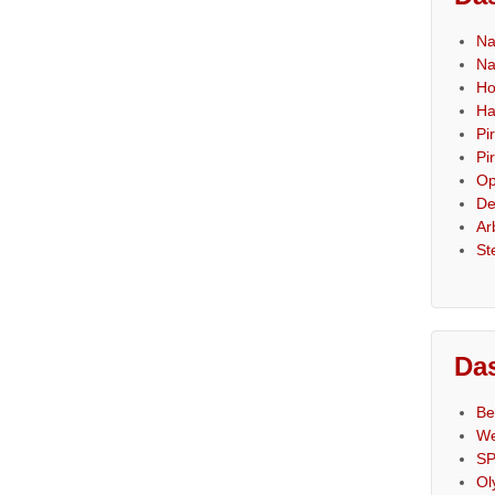
Na
Na
Ho
Ha
Pi
Pi
Op
De
Ar
St
Das
Be
We
SP
Ol