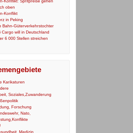
an-Konflikt: Spritpreise gehen
ch oben
an-Konflikt
rz in Peking
e Bahn-Güterverkehrstochter
 Cargo will in Deutschland
er 6 000 Stellen streichen
emengebiete
le Karikaturen
dere
beit, Soziales,Zuwanderung
ßenpolitik
ldung, Forschung
ndeswehr, Nato,
stung,Konflikte
U
sundheit, Medizin,