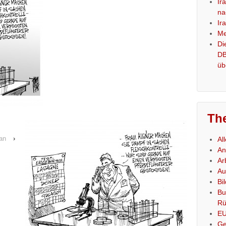
Ir
na
Ir
Me
Di
DB
üb
Th
lan
›
Al
An
Ar
Au
Bi
Bu
Rü
E
Ge