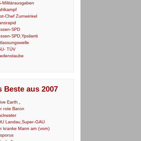
-Militärausgaben
hlkampf
st-Chef Zumwinkel
ansrapid
ssen-SPD
ssen-SPD,Ypsilanti
tlassungswelle
U- TÜV
iedenstaube
 Beste aus 2007
Live Earth „
r rote Baron
ackwater
U Landau,Super-GAU
r kranke Mann am (vom)
sporus