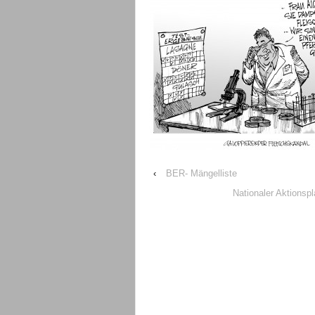
‹
BER- Mängelliste
Nationaler Aktionsp