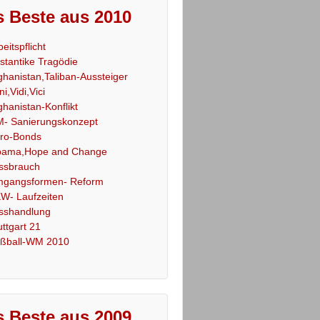
 Beste aus 2010
beitspflicht
stantike Tragödie
ghanistan,Taliban-Aussteiger
ni,Vidi,Vici
ghanistan-Konflikt
- Sanierungskonzept
ro-Bonds
ama,Hope and Change
ssbrauch
gangsformen- Reform
W- Laufzeiten
sshandlung
uttgart 21
ßball-WM 2010
 Beste aus 2009