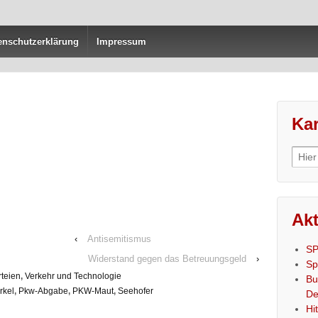
enschutzerklärung
Impressum
Kar
Sear
for:
Akt
‹
Antisemitismus
SP
Widerstand gegen das Betreuungsgeld
›
Sp
rteien
,
Verkehr und Technologie
Bu
rkel
,
Pkw-Abgabe
,
PKW-Maut
,
Seehofer
De
Hi