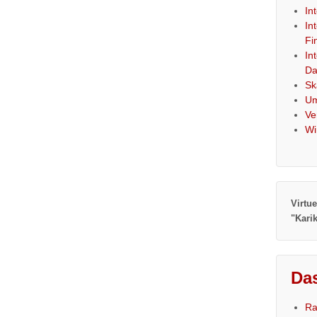
In
In
Fi
In
Da
Sk
Um
Ve
Wi
Virtue
"Kari
Das
Ra