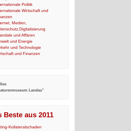
ternationale Politik
ternationale Wirtschaft und
nanzen
ternet, Medien,
tenschutz,Digitalisierung
andale und Affären
welt und Energie
rkehr und Technologie
rtschaft und Finanzen
lles
katurenmuseum Landau"
 Beste aus 2011
ting-Kollateralschaden