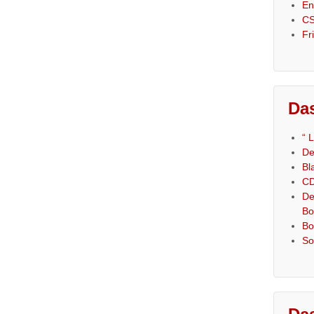
En
CS
Fr
Das
“ 
De
Bl
CD
De
Bo
Bo
So