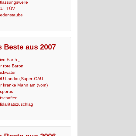
tlassungswelle
U- TÜV
iedenstaube
 Beste aus 2007
Live Earth „
r rote Baron
ackwater
U Landau,Super-GAU
r kranke Mann am (vom)
sporus
tschaften
lidaritätszuschlag