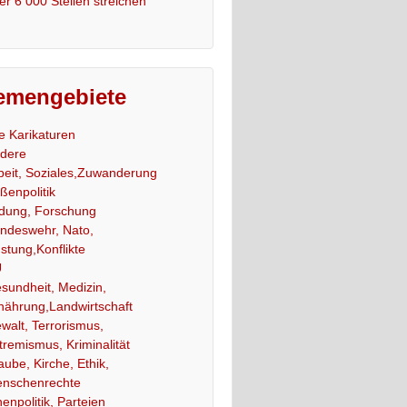
er 6 000 Stellen streichen
emengebiete
le Karikaturen
dere
beit, Soziales,Zuwanderung
ßenpolitik
ldung, Forschung
ndeswehr, Nato,
stung,Konflikte
U
sundheit, Medizin,
nährung,Landwirtschaft
walt, Terrorismus,
tremismus, Kriminalität
aube, Kirche, Ethik,
nschenrechte
nenpolitik, Parteien