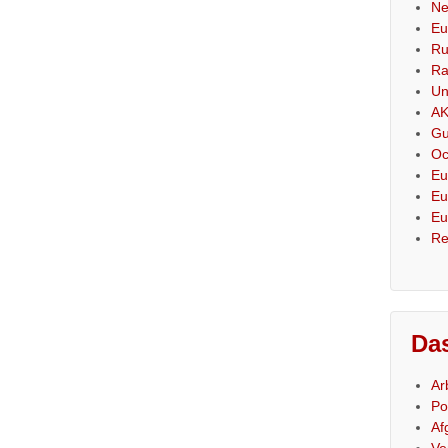
Ne
Eu
Ru
Ra
Un
AK
Gu
Oc
Eu
Eu
Eu
Re
Das
Ar
Po
Af
Ve