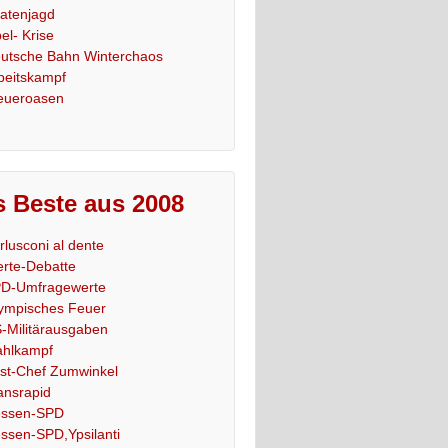
ratenjagd
el- Krise
utsche Bahn Winterchaos
beitskampf
eueroasen
 Beste aus 2008
rlusconi al dente
rte-Debatte
D-Umfragewerte
ympisches Feuer
-Militärausgaben
hlkampf
st-Chef Zumwinkel
ansrapid
ssen-SPD
ssen-SPD,Ypsilanti