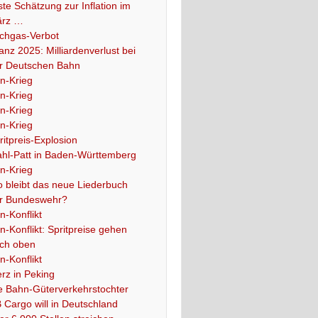
ste Schätzung zur Inflation im
rz …
chgas-Verbot
lanz 2025: Milliardenverlust bei
r Deutschen Bahn
an-Krieg
an-Krieg
an-Krieg
an-Krieg
ritpreis-Explosion
hl-Patt in Baden-Württemberg
an-Krieg
 bleibt das neue Liederbuch
r Bundeswehr?
an-Konflikt
an-Konflikt: Spritpreise gehen
ch oben
an-Konflikt
rz in Peking
e Bahn-Güterverkehrstochter
 Cargo will in Deutschland