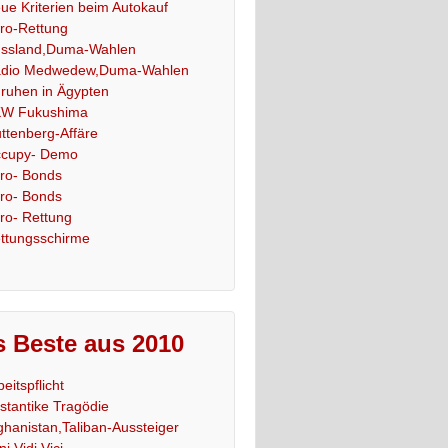
ue Kriterien beim Autokauf
ro-Rettung
ssland,Duma-Wahlen
dio Medwedew,Duma-Wahlen
ruhen in Ägypten
W Fukushima
ttenberg-Affäre
cupy- Demo
ro- Bonds
ro- Bonds
ro- Rettung
ttungsschirme
 Beste aus 2010
beitspflicht
stantike Tragödie
ghanistan,Taliban-Aussteiger
ni,Vidi,Vici