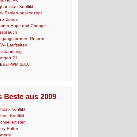
ghanistan-Konflikt
- Sanierungskonzept
ro-Bonds
ama,Hope and Change
ssbrauch
gangsformen- Reform
W- Laufzeiten
sshandlung
uttgart 21
ßball-WM 2010
 Beste aus 2009
host- Konflikt
host-Konflikt
chseilartisten
rry Potter
raterie