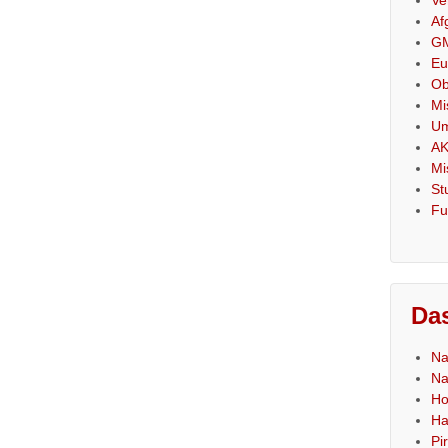
Af
GM
Eu
Ob
Mi
Um
AK
Mi
St
Fu
Das
Na
Na
Ho
Ha
Pi