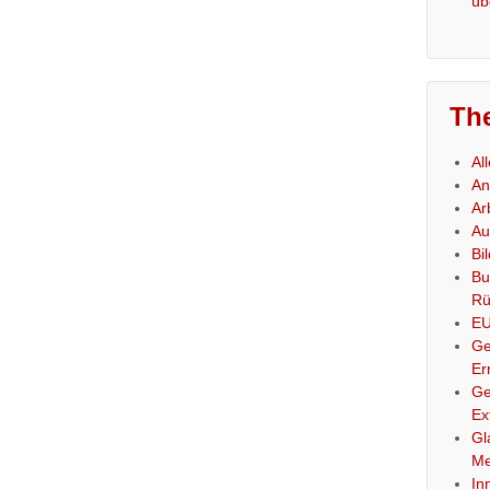
üb
Th
Al
An
Ar
Au
Bi
Bu
Rü
E
Ge
Er
Ge
Ex
Gl
Me
In