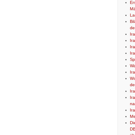
Er
Mä
La
Bi
de
Ir
Ir
Ir
Ir
Sp
Wa
Ir
Wo
de
Ir
Ir
na
Ir
Me
Di
DB