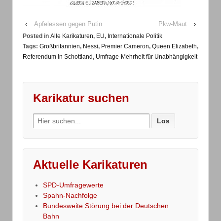
‹
Apfelessen gegen Putin
Pkw-Maut
›
Posted in
Alle Karikaturen
,
EU
,
Internationale Politik
Tags:
Großbritannien
,
Nessi
,
Premier Cameron
,
Queen Elizabeth
,
Referendum in Schottland
,
Umfrage-Mehrheit für Unabhängigkeit
Karikatur suchen
Search
for:
Aktuelle Karikaturen
SPD-Umfragewerte
Spahn-Nachfolge
Bundesweite Störung bei der Deutschen
Bahn