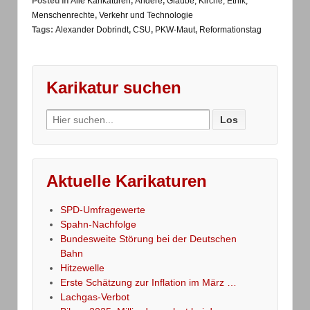
Posted in
Alle Karikaturen
,
Andere
,
Glaube, Kirche, Ethik,
Menschenrechte
,
Verkehr und Technologie
Tags:
Alexander Dobrindt
,
CSU
,
PKW-Maut
,
Reformationstag
Karikatur suchen
Search
for:
Aktuelle Karikaturen
SPD-Umfragewerte
Spahn-Nachfolge
Bundesweite Störung bei der Deutschen
Bahn
Hitzewelle
Erste Schätzung zur Inflation im März …
Lachgas-Verbot