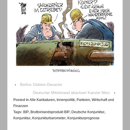
‹
Berlins Glatteis-Desaster
Deutscher Mittelstand attackiert Kanzler Merz
›
Posted in
Alle Karikaturen
,
Innenpolitik, Parteien
,
Wirtschaft und
Finanzen
Tags:
BIP
,
Bruttoinlandsprodukt BIP
,
Deutsche Konjunktur
,
Konjunktur
,
Konjunkturbarometer
,
Konjunkturprognose