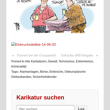
‹
Pannen bei der Europawahl
Gekaufte WM-Vergabe
›
Posted in
Alle Karikaturen
,
Gewalt, Terrorismus, Extremismus,
Kriminalität
Tags:
Alarmanlagen
,
Börse
,
Einbrüche
,
Osteuropäische
Diebesbanden
,
Sicherheitsfenster
Karikatur suchen
Search