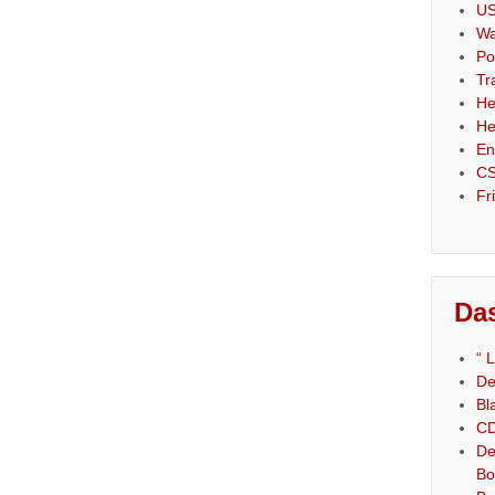
US
Wa
Po
Tr
He
He
En
CS
Fr
Das
“ 
De
Bl
CD
De
Bo