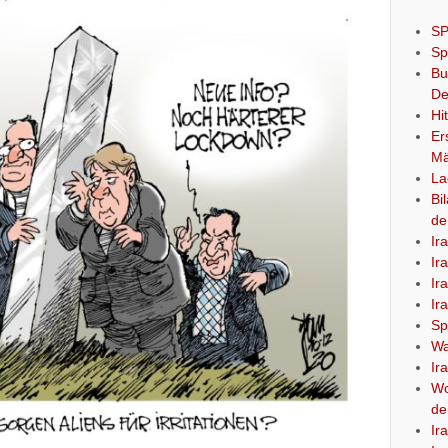
SP
Sp
Bu
De
Hi
Er
Mä
La
Bi
de
Ir
Ir
Ir
Ir
Sp
Wa
Ir
Wo
de
Ir