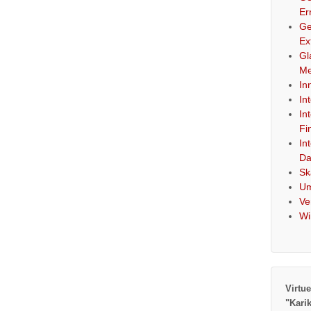
Er
Ge
Ex
Gl
Me
In
In
In
Fi
In
Da
Sk
Um
Ve
Wi
Virtue
"Kari