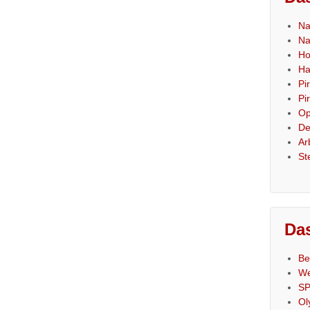
Na
Na
Ho
Ha
Pi
Pi
Op
De
Ar
St
Das
Be
We
SP
Ol