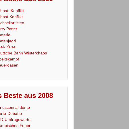
host- Konflikt
host-Konflikt
chseilartisten
rry Potter
raterie
ratenjagd
el- Krise
utsche Bahn Winterchaos
beitskampf
eueroasen
 Beste aus 2008
rlusconi al dente
rte-Debatte
D-Umfragewerte
ympisches Feuer