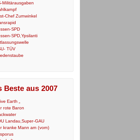
-Militärausgaben
hlkampf
st-Chef Zumwinkel
ansrapid
ssen-SPD
ssen-SPD,Ypsilanti
tlassungswelle
U- TÜV
iedenstaube
 Beste aus 2007
Live Earth „
r rote Baron
ackwater
U Landau,Super-GAU
r kranke Mann am (vom)
sporus