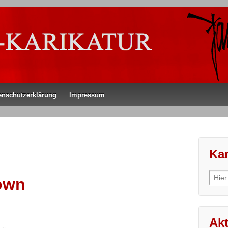
enschutzerklärung
Impressum
Kar
Sear
own
for:
Akt