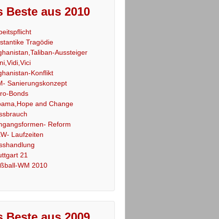
 Beste aus 2010
beitspflicht
stantike Tragödie
ghanistan,Taliban-Aussteiger
ni,Vidi,Vici
ghanistan-Konflikt
- Sanierungskonzept
ro-Bonds
ama,Hope and Change
ssbrauch
gangsformen- Reform
W- Laufzeiten
sshandlung
uttgart 21
ßball-WM 2010
 Beste aus 2009