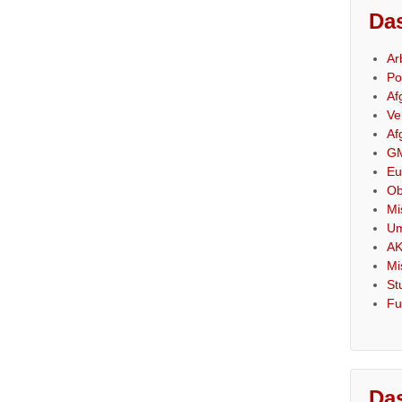
Das
Ar
Po
Af
Ve
Af
GM
Eu
Ob
Mi
Um
AK
Mi
St
Fu
Das