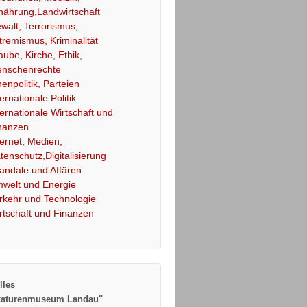
nährung,Landwirtschaft
walt, Terrorismus,
tremismus, Kriminalität
aube, Kirche, Ethik,
nschenrechte
nenpolitik, Parteien
ternationale Politik
ternationale Wirtschaft und
nanzen
ternet, Medien,
tenschutz,Digitalisierung
andale und Affären
welt und Energie
rkehr und Technologie
rtschaft und Finanzen
lles
katurenmuseum Landau"