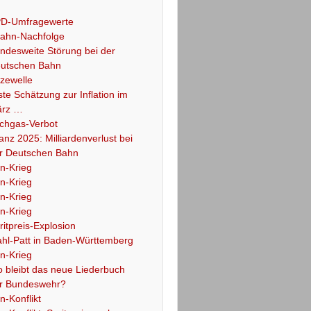
D-Umfragewerte
ahn-Nachfolge
ndesweite Störung bei der
utschen Bahn
tzewelle
ste Schätzung zur Inflation im
rz …
chgas-Verbot
lanz 2025: Milliardenverlust bei
r Deutschen Bahn
an-Krieg
an-Krieg
an-Krieg
an-Krieg
ritpreis-Explosion
hl-Patt in Baden-Württemberg
an-Krieg
 bleibt das neue Liederbuch
r Bundeswehr?
an-Konflikt