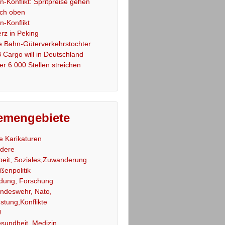
an-Konflikt: Spritpreise gehen
ch oben
an-Konflikt
rz in Peking
e Bahn-Güterverkehrstochter
 Cargo will in Deutschland
er 6 000 Stellen streichen
emengebiete
le Karikaturen
dere
beit, Soziales,Zuwanderung
ßenpolitik
ldung, Forschung
ndeswehr, Nato,
stung,Konflikte
U
sundheit, Medizin,