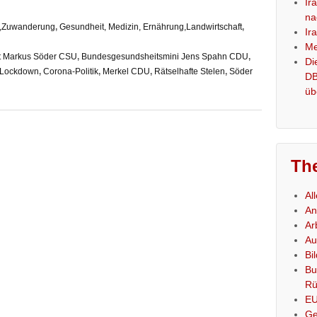
Ir
na
es,Zuwanderung
,
Gesundheit, Medizin, Ernährung,Landwirtschaft
,
Ir
Me
nt Markus Söder CSU
,
Bundesgesundsheitsmini Jens Spahn CDU
,
Di
-Lockdown
,
Corona-Politik
,
Merkel CDU
,
Rätselhafte Stelen
,
Söder
DB
üb
Th
Al
An
Ar
Au
Bi
Bu
Rü
E
Ge