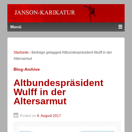
Menü
Startseite
›
Beiträge getagged Altbundespräsident Wulff in der
Altersarmut
Blog-Archive
Altbundespräsident
Wulff in der
Altersarmut
Posted on
6. August 2017