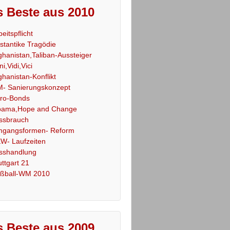
 Beste aus 2010
beitspflicht
stantike Tragödie
ghanistan,Taliban-Aussteiger
ni,Vidi,Vici
ghanistan-Konflikt
- Sanierungskonzept
ro-Bonds
ama,Hope and Change
ssbrauch
gangsformen- Reform
W- Laufzeiten
sshandlung
uttgart 21
ßball-WM 2010
 Beste aus 2009