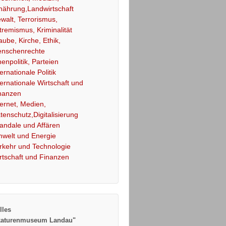
nährung,Landwirtschaft
walt, Terrorismus,
tremismus, Kriminalität
aube, Kirche, Ethik,
nschenrechte
nenpolitik, Parteien
ternationale Politik
ternationale Wirtschaft und
nanzen
ternet, Medien,
tenschutz,Digitalisierung
andale und Affären
welt und Energie
rkehr und Technologie
rtschaft und Finanzen
lles
katurenmuseum Landau"