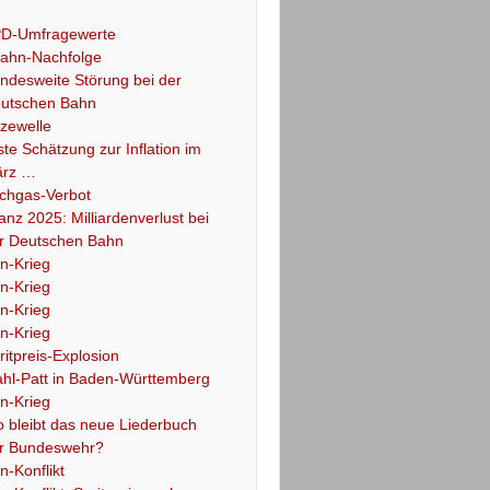
D-Umfragewerte
ahn-Nachfolge
ndesweite Störung bei der
utschen Bahn
tzewelle
ste Schätzung zur Inflation im
rz …
chgas-Verbot
lanz 2025: Milliardenverlust bei
r Deutschen Bahn
an-Krieg
an-Krieg
an-Krieg
an-Krieg
ritpreis-Explosion
hl-Patt in Baden-Württemberg
an-Krieg
 bleibt das neue Liederbuch
r Bundeswehr?
an-Konflikt