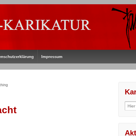
enschutzerklärung
Impressum
ching
Kar
Sear
acht
for:
Akt