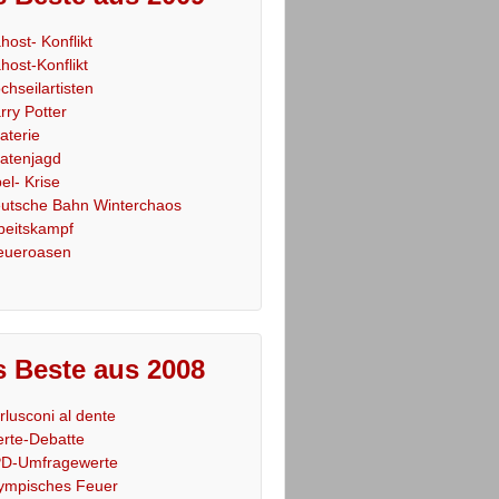
host- Konflikt
host-Konflikt
chseilartisten
rry Potter
raterie
ratenjagd
el- Krise
utsche Bahn Winterchaos
beitskampf
eueroasen
 Beste aus 2008
rlusconi al dente
rte-Debatte
D-Umfragewerte
ympisches Feuer