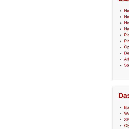
Na
Na
Ho
Ha
Pi
Pi
Op
De
Ar
St
Das
Be
We
SP
Ol