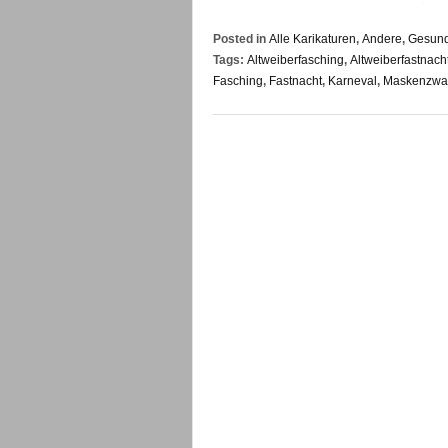
Posted in
Alle Karikaturen
,
Andere
,
Gesund
Tags:
Altweiberfasching
,
Altweiberfastnach
Fasching
,
Fastnacht
,
Karneval
,
Maskenzwa