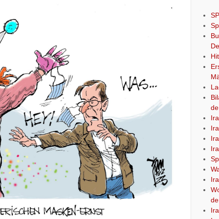
SP
Sp
Bu
De
Hi
Er
Mä
La
Bi
de
Ir
Ir
Ir
Ir
Sp
Wa
Ir
Wo
de
Ir