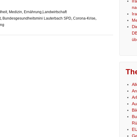
Ir
na
heit, Medizin, Ernährung,Landwirtschaft
Ir
t
,
Bundesgesundheitsmini Lauterbach SPD
,
Corona-Krise
,
Me
ng
Di
DB
üb
Th
Al
An
Ar
Au
Bi
Bu
Rü
E
Ge