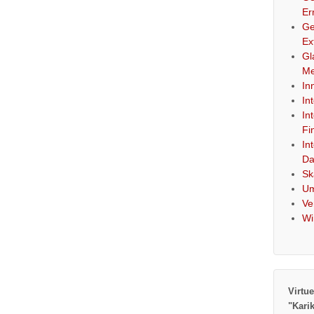
Er
Ge
Ex
Gl
Me
In
In
In
Fi
In
Da
Sk
Um
Ve
Wi
Virtue
"Kari