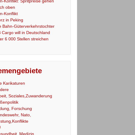
an-Konflikt: Spritpreise gehen
ch oben
an-Konflikt
rz in Peking
e Bahn-Güterverkehrstochter
 Cargo will in Deutschland
er 6 000 Stellen streichen
emengebiete
le Karikaturen
dere
beit, Soziales,Zuwanderung
ßenpolitik
ldung, Forschung
ndeswehr, Nato,
stung,Konflikte
U
sundheit, Medizin,