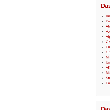
Das
Ar
Po
Af
Ve
Af
GM
Eu
Ob
Mi
Um
AK
Mi
St
Fu
Das