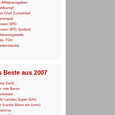
-Militärausgaben
hlkampf
st-Chef Zumwinkel
ansrapid
ssen-SPD
ssen-SPD,Ypsilanti
tlassungswelle
U- TÜV
iedenstaube
 Beste aus 2007
Live Earth „
r rote Baron
ackwater
U Landau,Super-GAU
r kranke Mann am (vom)
sporus