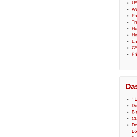
US
Wa
Po
Tr
He
He
En
CS
Fr
Das
“ 
De
Bl
CD
De
Bo