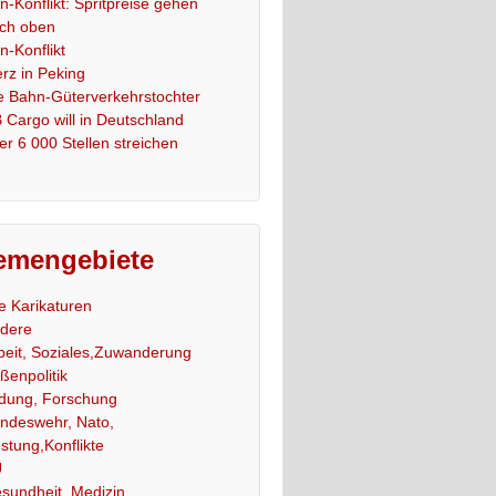
an-Konflikt: Spritpreise gehen
ch oben
an-Konflikt
rz in Peking
e Bahn-Güterverkehrstochter
 Cargo will in Deutschland
er 6 000 Stellen streichen
emengebiete
le Karikaturen
dere
beit, Soziales,Zuwanderung
ßenpolitik
ldung, Forschung
ndeswehr, Nato,
stung,Konflikte
U
sundheit, Medizin,