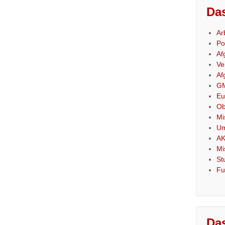
Das
Ar
Po
Af
Ve
Af
GM
Eu
Ob
Mi
Um
AK
Mi
St
Fu
Das