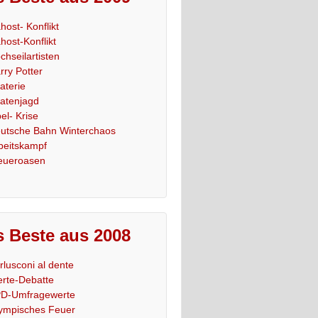
host- Konflikt
host-Konflikt
chseilartisten
rry Potter
raterie
ratenjagd
el- Krise
utsche Bahn Winterchaos
beitskampf
eueroasen
 Beste aus 2008
rlusconi al dente
rte-Debatte
D-Umfragewerte
ympisches Feuer