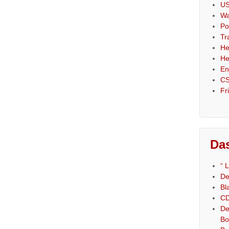
US
Wa
Po
Tr
He
He
En
CS
Fr
Das
“ 
De
Bl
CD
De
Bo