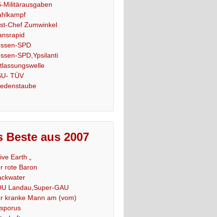
-Militärausgaben
hlkampf
st-Chef Zumwinkel
ansrapid
ssen-SPD
ssen-SPD,Ypsilanti
tlassungswelle
U- TÜV
iedenstaube
 Beste aus 2007
Live Earth „
r rote Baron
ackwater
U Landau,Super-GAU
r kranke Mann am (vom)
sporus