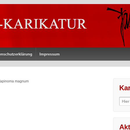
enschutzerklärung
Impressum
 Tapinoma magnum
Kar
Sear
for:
Akt