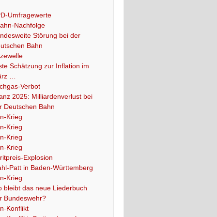
D-Umfragewerte
ahn-Nachfolge
ndesweite Störung bei der
utschen Bahn
tzewelle
ste Schätzung zur Inflation im
rz …
chgas-Verbot
lanz 2025: Milliardenverlust bei
r Deutschen Bahn
an-Krieg
an-Krieg
an-Krieg
an-Krieg
ritpreis-Explosion
hl-Patt in Baden-Württemberg
an-Krieg
 bleibt das neue Liederbuch
r Bundeswehr?
an-Konflikt