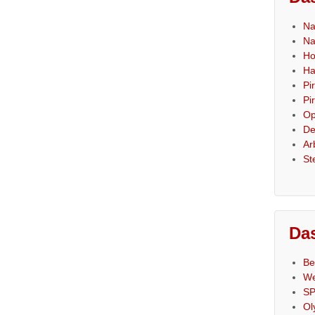
Na
Na
Ho
Ha
Pi
Pi
Op
De
Ar
St
Das
Be
We
SP
Ol