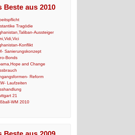
 Beste aus 2010
beitspflicht
stantike Tragödie
ghanistan,Taliban-Aussteiger
ni,Vidi,Vici
ghanistan-Konflikt
- Sanierungskonzept
ro-Bonds
ama,Hope and Change
ssbrauch
gangsformen- Reform
W- Laufzeiten
sshandlung
uttgart 21
ßball-WM 2010
 Beste aus 2009