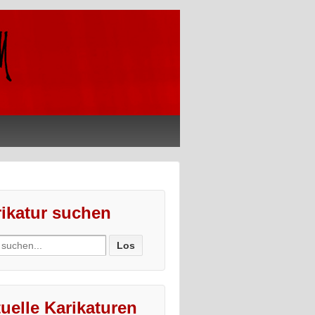
ikatur suchen
ch
uelle Karikaturen