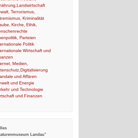
nährung,Landwirtschaft
walt, Terrorismus,
tremismus, Kriminalität
aube, Kirche, Ethik,
nschenrechte
nenpolitik, Parteien
ternationale Politik
ternationale Wirtschaft und
nanzen
ternet, Medien,
tenschutz,Digitalisierung
andale und Affären
welt und Energie
rkehr und Technologie
rtschaft und Finanzen
lles
katurenmuseum Landau"