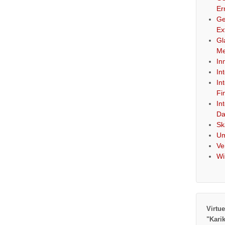
Er
Ge
Ex
Gl
Me
In
In
In
Fi
In
Da
Sk
Um
Ve
Wi
Virtue
"Kari