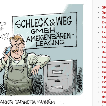
SP
Sp
Bu
De
Hi
Er
Mä
La
Bi
de
Ir
Ir
Ir
Ir
Sp
Wa
Ir
Wo
de
Ir