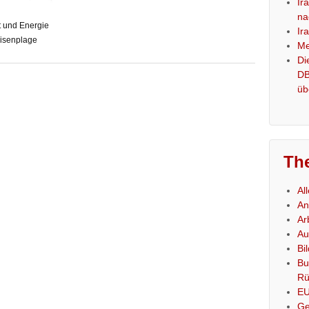
Ir
na
 und Energie
Ir
isenplage
Me
Di
DB
üb
Th
Al
An
Ar
Au
Bi
Bu
Rü
E
Ge