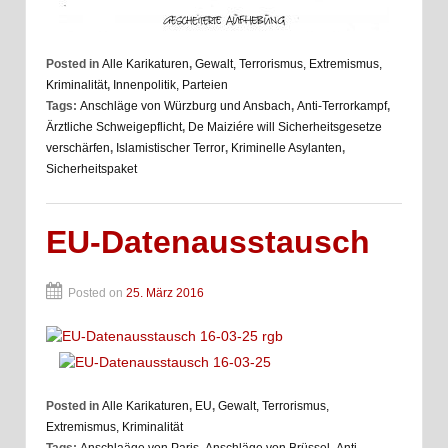
Posted in
Alle Karikaturen
,
Gewalt, Terrorismus, Extremismus,
Kriminalität
,
Innenpolitik, Parteien
Tags:
Anschläge von Würzburg und Ansbach
,
Anti-Terrorkampf
,
Ärztliche Schweigepflicht
,
De Maiziére will Sicherheitsgesetze
verschärfen
,
Islamistischer Terror
,
Kriminelle Asylanten
,
Sicherheitspaket
EU-Datenausstausch
Posted on
25. März 2016
Posted in
Alle Karikaturen
,
EU
,
Gewalt, Terrorismus,
Extremismus, Kriminalität
Tags:
Anschlaäge von Paris
,
Anschläge von Brüssel
,
Anti-