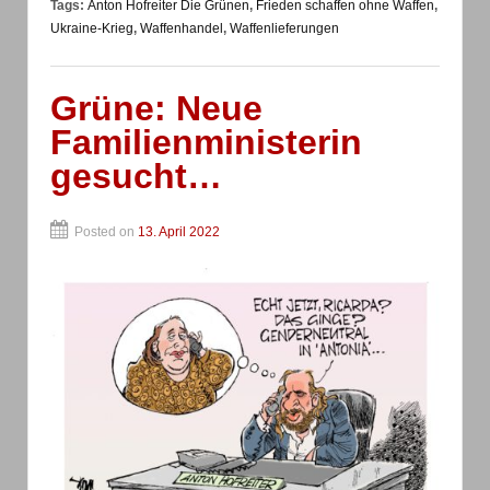
Tags:
Anton Hofreiter Die Grünen
,
Frieden schaffen ohne Waffen
,
Ukraine-Krieg
,
Waffenhandel
,
Waffenlieferungen
Grüne: Neue
Familienministerin
gesucht…
Posted on
13. April 2022