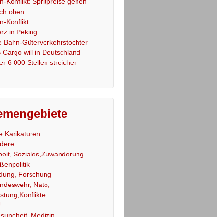
an-Konflikt: Spritpreise gehen
ch oben
an-Konflikt
rz in Peking
e Bahn-Güterverkehrstochter
 Cargo will in Deutschland
er 6 000 Stellen streichen
emengebiete
le Karikaturen
dere
beit, Soziales,Zuwanderung
ßenpolitik
ldung, Forschung
ndeswehr, Nato,
stung,Konflikte
U
sundheit, Medizin,