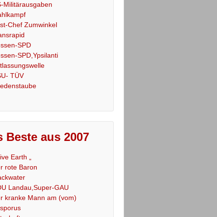
-Militärausgaben
hlkampf
st-Chef Zumwinkel
ansrapid
ssen-SPD
ssen-SPD,Ypsilanti
tlassungswelle
U- TÜV
iedenstaube
 Beste aus 2007
Live Earth „
r rote Baron
ackwater
U Landau,Super-GAU
r kranke Mann am (vom)
sporus