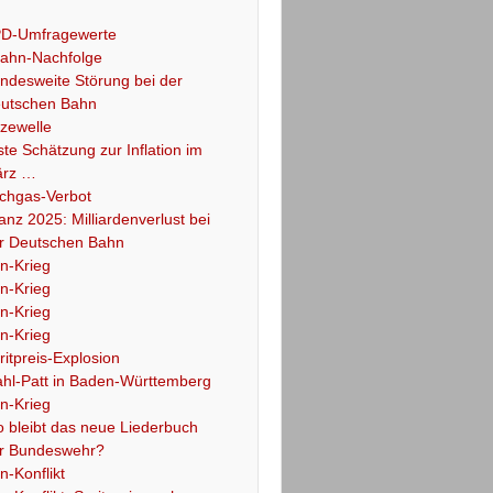
D-Umfragewerte
ahn-Nachfolge
ndesweite Störung bei der
utschen Bahn
tzewelle
ste Schätzung zur Inflation im
rz …
chgas-Verbot
lanz 2025: Milliardenverlust bei
r Deutschen Bahn
an-Krieg
an-Krieg
an-Krieg
an-Krieg
ritpreis-Explosion
hl-Patt in Baden-Württemberg
an-Krieg
 bleibt das neue Liederbuch
r Bundeswehr?
an-Konflikt