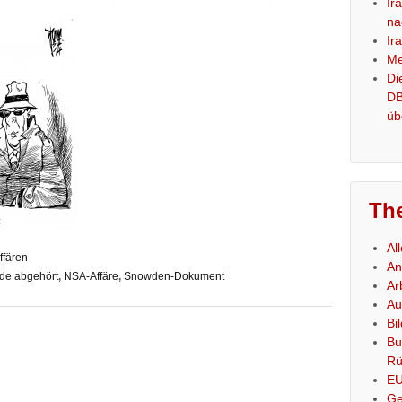
Ir
na
Ir
Me
Di
DB
üb
Th
Al
ffären
An
de abgehört
,
NSA-Affäre
,
Snowden-Dokument
Ar
Au
Bi
Bu
Rü
E
Ge