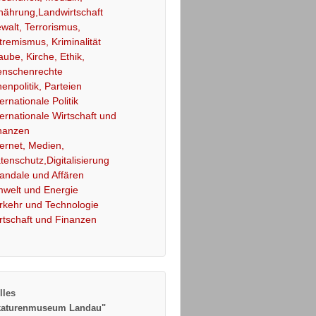
nährung,Landwirtschaft
walt, Terrorismus,
tremismus, Kriminalität
aube, Kirche, Ethik,
nschenrechte
nenpolitik, Parteien
ternationale Politik
ternationale Wirtschaft und
nanzen
ternet, Medien,
tenschutz,Digitalisierung
andale und Affären
welt und Energie
rkehr und Technologie
rtschaft und Finanzen
lles
katurenmuseum Landau"