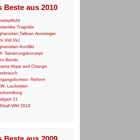
 Beste aus 2010
beitspflicht
stantike Tragödie
ghanistan,Taliban-Aussteiger
ni,Vidi,Vici
ghanistan-Konflikt
- Sanierungskonzept
ro-Bonds
ama,Hope and Change
ssbrauch
gangsformen- Reform
W- Laufzeiten
sshandlung
uttgart 21
ßball-WM 2010
 Beste aus 2009