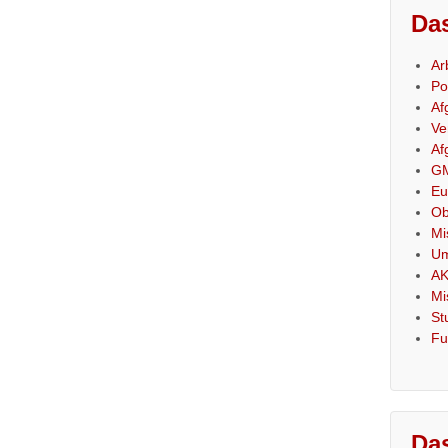
Das
Ar
Po
Af
Ve
Af
GM
Eu
Ob
Mi
Um
AK
Mi
St
Fu
Das