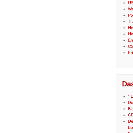
US
Wa
Po
Tr
He
He
En
CS
Fr
Das
“ 
De
Bl
CD
De
Bo