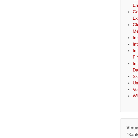
Er
Ge
Ex
Gl
Me
In
In
In
Fi
In
Da
Sk
Um
Ve
Wi
Virtue
"Kari