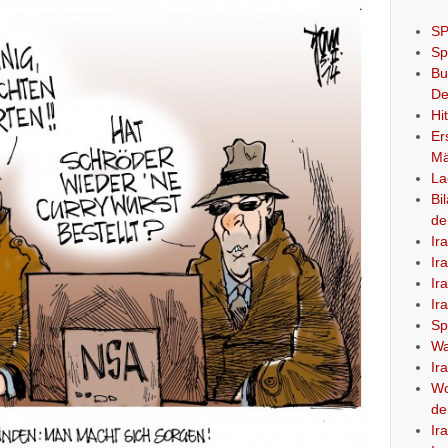
SP
Sp
Bu
De
Hi
Er
Mä
La
Bi
de
Ir
Ir
Ir
Ir
Sp
Wa
Ir
Wo
de
Ir