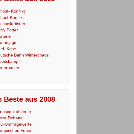
host- Konflikt
host-Konflikt
chseilartisten
rry Potter
raterie
ratenjagd
el- Krise
utsche Bahn Winterchaos
beitskampf
eueroasen
 Beste aus 2008
rlusconi al dente
rte-Debatte
D-Umfragewerte
ympisches Feuer