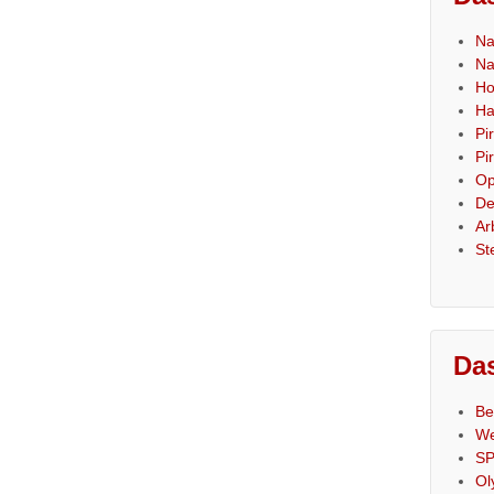
Na
Na
Ho
Ha
Pi
Pi
Op
De
Ar
St
Das
Be
We
SP
Ol