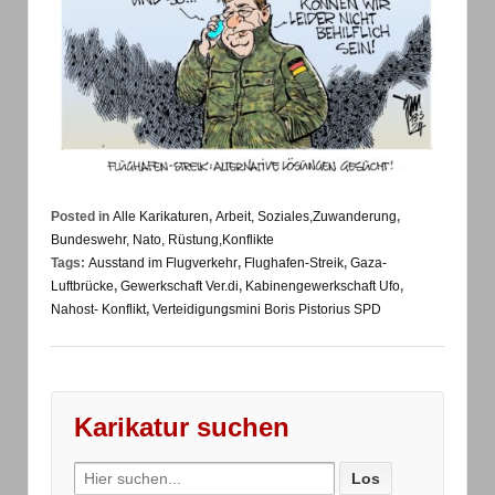
Posted in
Alle Karikaturen
,
Arbeit, Soziales,Zuwanderung
,
Bundeswehr, Nato, Rüstung,Konflikte
Tags:
Ausstand im Flugverkehr
,
Flughafen-Streik
,
Gaza-
Luftbrücke
,
Gewerkschaft Ver.di
,
Kabinengewerkschaft Ufo
,
Nahost- Konflikt
,
Verteidigungsmini Boris Pistorius SPD
Karikatur suchen
Search
for: