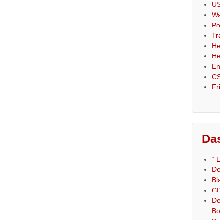
US
Wa
Po
Tr
He
He
En
CS
Fr
Das
“ 
De
Bl
CD
De
Bo