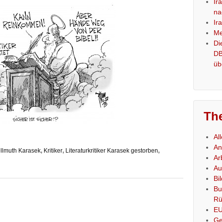
Ir
na
Ir
Me
Di
DB
üb
Th
Al
An
llmuth Karasek
,
Kritiker
,
Literaturkritiker Karasek gestorben
,
Ar
Au
Bi
Bu
Rü
E
Ge