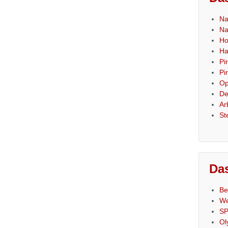
Na
Na
Ho
Ha
Pi
Pi
Op
De
Ar
St
Das
Be
We
SP
Ol