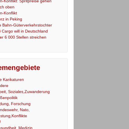
an-Konflikt: Spritpreise gehen
ch oben
an-Konflikt
rz in Peking
e Bahn-Güterverkehrstochter
 Cargo will in Deutschland
er 6 000 Stellen streichen
emengebiete
le Karikaturen
dere
beit, Soziales,Zuwanderung
ßenpolitik
ldung, Forschung
ndeswehr, Nato,
stung,Konflikte
U
sundheit, Medizin,