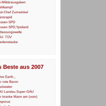
-Militärausgaben
hlkampf
st-Chef Zumwinkel
ansrapid
ssen-SPD
ssen-SPD,Ypsilanti
tlassungswelle
U- TÜV
iedenstaube
 Beste aus 2007
Live Earth „
r rote Baron
ackwater
U Landau,Super-GAU
r kranke Mann am (vom)
sporus