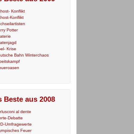
host- Konflikt
host-Konflikt
chseilartisten
rry Potter
raterie
ratenjagd
el- Krise
utsche Bahn Winterchaos
beitskampf
eueroasen
 Beste aus 2008
rlusconi al dente
rte-Debatte
D-Umfragewerte
ympisches Feuer