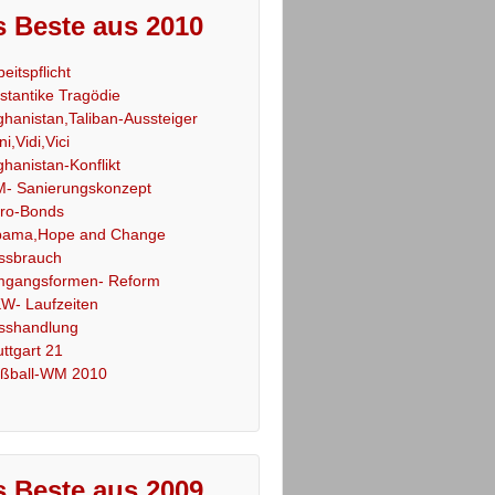
 Beste aus 2010
beitspflicht
stantike Tragödie
ghanistan,Taliban-Aussteiger
ni,Vidi,Vici
ghanistan-Konflikt
- Sanierungskonzept
ro-Bonds
ama,Hope and Change
ssbrauch
gangsformen- Reform
W- Laufzeiten
sshandlung
uttgart 21
ßball-WM 2010
 Beste aus 2009