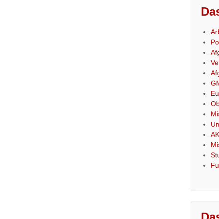
Das
Ar
Po
Af
Ve
Af
GM
Eu
Ob
Mi
Um
AK
Mi
St
Fu
Das