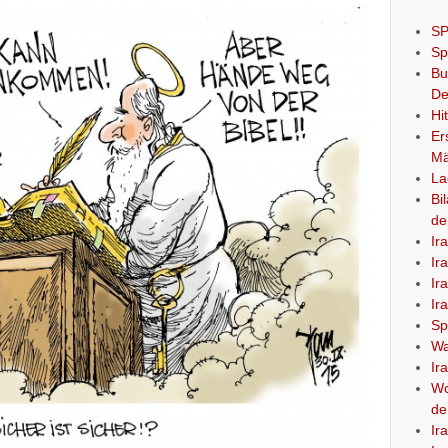
SP
Sp
Bu
De
Hi
Er
Mä
La
Bi
de
Ir
Ir
Ir
Ir
Sp
Wa
Ir
Wo
de
Ir