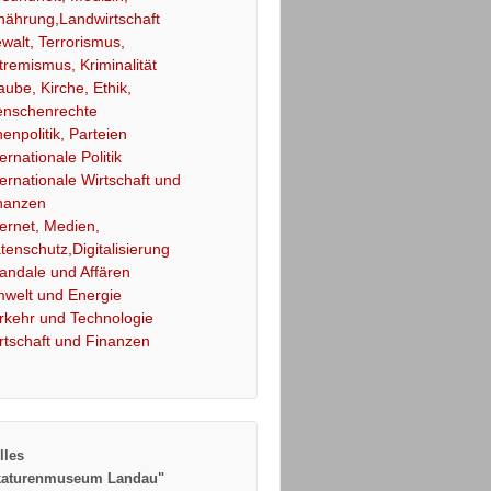
nährung,Landwirtschaft
walt, Terrorismus,
tremismus, Kriminalität
aube, Kirche, Ethik,
nschenrechte
nenpolitik, Parteien
ternationale Politik
ternationale Wirtschaft und
nanzen
ternet, Medien,
tenschutz,Digitalisierung
andale und Affären
welt und Energie
rkehr und Technologie
rtschaft und Finanzen
lles
katurenmuseum Landau"