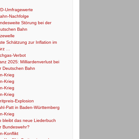
D-Umfragewerte
ahn-Nachfolge
ndesweite Störung bei der
utschen Bahn
tzewelle
ste Schätzung zur Inflation im
rz …
chgas-Verbot
lanz 2025: Milliardenverlust bei
r Deutschen Bahn
an-Krieg
an-Krieg
an-Krieg
an-Krieg
ritpreis-Explosion
hl-Patt in Baden-Württemberg
an-Krieg
 bleibt das neue Liederbuch
r Bundeswehr?
an-Konflikt