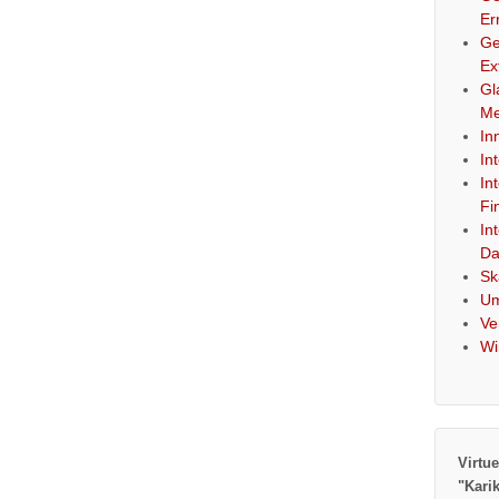
Er
Ge
Ex
Gl
Me
In
In
In
Fi
In
Da
Sk
Um
Ve
Wi
Virtue
"Kari