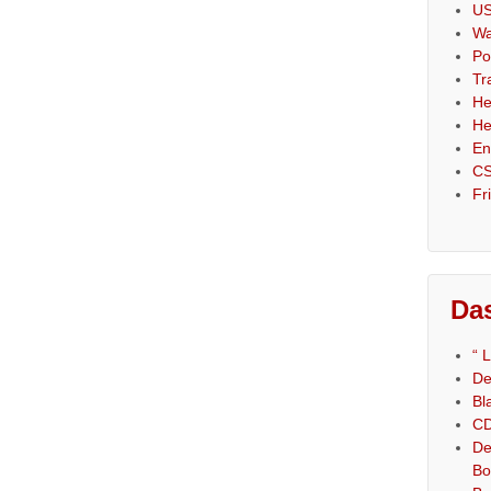
US
Wa
Po
Tr
He
He
En
CS
Fr
Das
“ 
De
Bl
CD
De
Bo