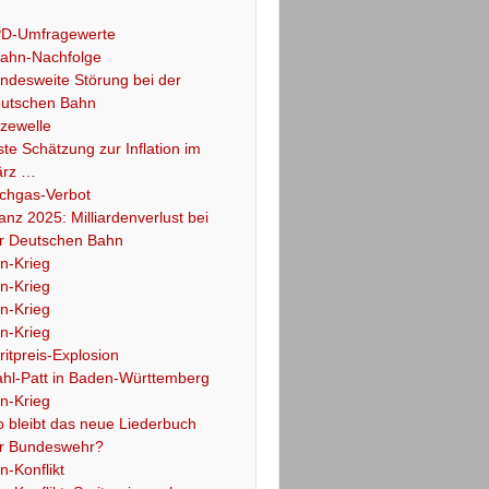
D-Umfragewerte
ahn-Nachfolge
ndesweite Störung bei der
utschen Bahn
tzewelle
ste Schätzung zur Inflation im
rz …
chgas-Verbot
lanz 2025: Milliardenverlust bei
r Deutschen Bahn
an-Krieg
an-Krieg
an-Krieg
an-Krieg
ritpreis-Explosion
hl-Patt in Baden-Württemberg
an-Krieg
 bleibt das neue Liederbuch
r Bundeswehr?
an-Konflikt