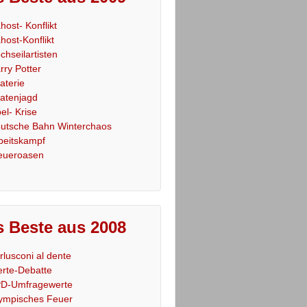
host- Konflikt
host-Konflikt
chseilartisten
rry Potter
raterie
ratenjagd
el- Krise
utsche Bahn Winterchaos
beitskampf
eueroasen
 Beste aus 2008
rlusconi al dente
rte-Debatte
D-Umfragewerte
ympisches Feuer