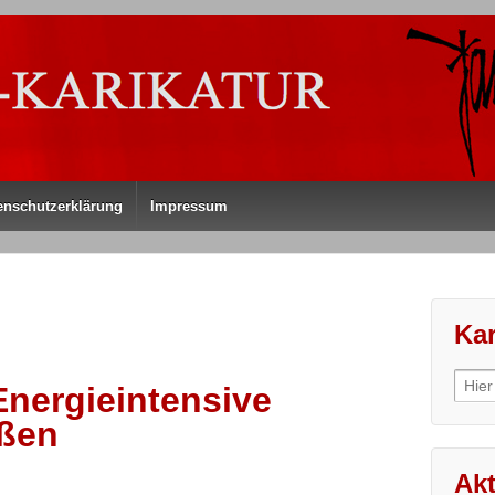
enschutzerklärung
Impressum
Kar
Sear
Energieintensive
for:
eßen
Akt