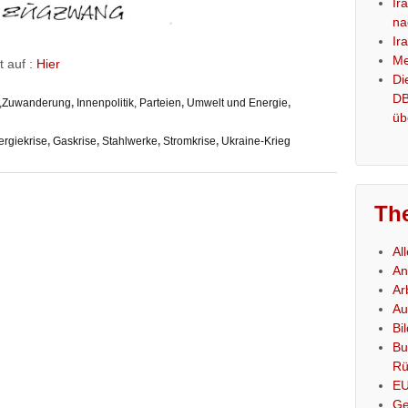
Ir
na
Ir
Me
t auf :
Hier
Di
DB
es,Zuwanderung
,
Innenpolitik, Parteien
,
Umwelt und Energie
,
üb
ergiekrise
,
Gaskrise
,
Stahlwerke
,
Stromkrise
,
Ukraine-Krieg
Th
Al
An
Ar
Au
Bi
Bu
Rü
E
Ge