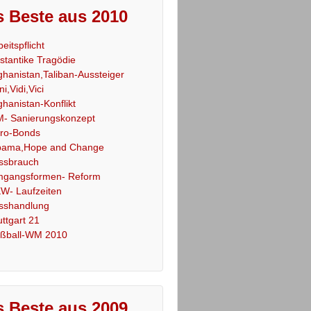
 Beste aus 2010
beitspflicht
stantike Tragödie
ghanistan,Taliban-Aussteiger
ni,Vidi,Vici
ghanistan-Konflikt
- Sanierungskonzept
ro-Bonds
ama,Hope and Change
ssbrauch
gangsformen- Reform
W- Laufzeiten
sshandlung
uttgart 21
ßball-WM 2010
 Beste aus 2009