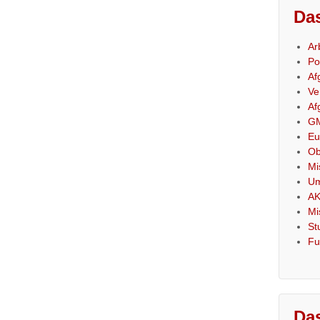
Das
Ar
Po
Af
Ve
Af
GM
Eu
Ob
Mi
Um
AK
Mi
St
Fu
Das