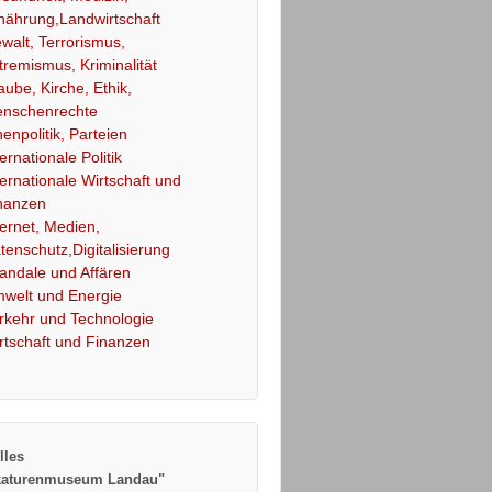
nährung,Landwirtschaft
walt, Terrorismus,
tremismus, Kriminalität
aube, Kirche, Ethik,
nschenrechte
nenpolitik, Parteien
ternationale Politik
ternationale Wirtschaft und
nanzen
ternet, Medien,
tenschutz,Digitalisierung
andale und Affären
welt und Energie
rkehr und Technologie
rtschaft und Finanzen
lles
katurenmuseum Landau"