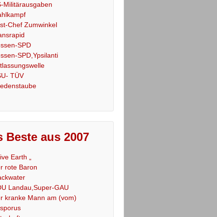
-Militärausgaben
hlkampf
st-Chef Zumwinkel
ansrapid
ssen-SPD
ssen-SPD,Ypsilanti
tlassungswelle
U- TÜV
iedenstaube
 Beste aus 2007
Live Earth „
r rote Baron
ackwater
U Landau,Super-GAU
r kranke Mann am (vom)
sporus