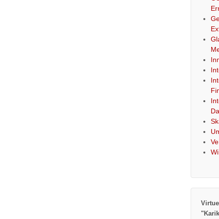
Er
Ge
Ex
Gl
Me
In
In
In
Fi
In
Da
Sk
Um
Ve
Wi
Virtue
"Kari