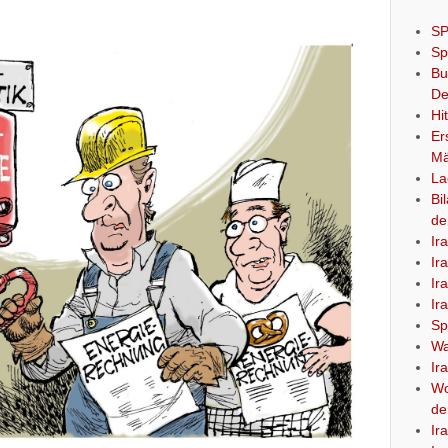
SP
Sp
Bu
De
Hi
Er
Mä
La
Bi
de
Ir
Ir
Ir
Ir
Sp
Wa
Ir
Wo
de
Ir