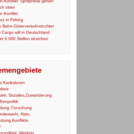
an-Konflikt: Spritpreise gehen
ch oben
an-Konflikt
rz in Peking
e Bahn-Güterverkehrstochter
 Cargo will in Deutschland
er 6 000 Stellen streichen
emengebiete
le Karikaturen
dere
beit, Soziales,Zuwanderung
ßenpolitik
ldung, Forschung
ndeswehr, Nato,
stung,Konflikte
U
sundheit, Medizin,