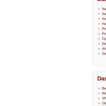
Na
Na
Ho
Ha
Pi
Pi
Op
De
Ar
St
Das
Be
We
SP
Ol