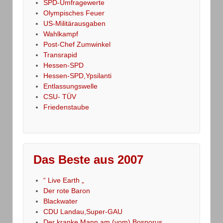
SPD-Umfragewerte
Olympisches Feuer
US-Militärausgaben
Wahlkampf
Post-Chef Zumwinkel
Transrapid
Hessen-SPD
Hessen-SPD,Ypsilanti
Entlassungswelle
CSU- TÜV
Friedenstaube
Das Beste aus 2007
“ Live Earth „
Der rote Baron
Blackwater
CDU Landau,Super-GAU
Der kranke Mann am (vom) Bosporus