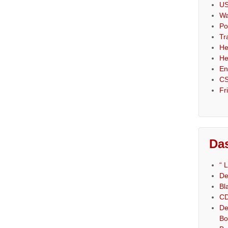
US
Wa
Po
Tr
He
He
En
CS
Fr
Das
“ 
De
Bl
CD
De
Bo