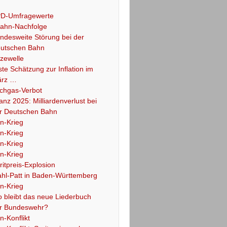
D-Umfragewerte
ahn-Nachfolge
ndesweite Störung bei der
utschen Bahn
tzewelle
ste Schätzung zur Inflation im
rz …
chgas-Verbot
lanz 2025: Milliardenverlust bei
r Deutschen Bahn
an-Krieg
an-Krieg
an-Krieg
an-Krieg
ritpreis-Explosion
hl-Patt in Baden-Württemberg
an-Krieg
 bleibt das neue Liederbuch
r Bundeswehr?
an-Konflikt