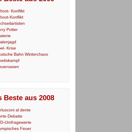
host- Konflikt
host-Konflikt
chseilartisten
rry Potter
raterie
ratenjagd
el- Krise
utsche Bahn Winterchaos
beitskampf
eueroasen
 Beste aus 2008
rlusconi al dente
rte-Debatte
D-Umfragewerte
ympisches Feuer