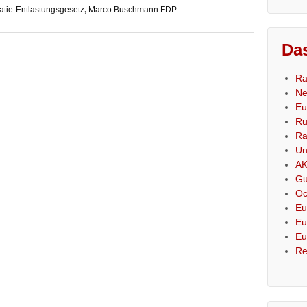
atie-Entlastungsgesetz
,
Marco Buschmann FDP
Das
Ra
Ne
Eu
Ru
Ra
Un
AK
Gu
Oc
Eu
Eu
Eu
Re