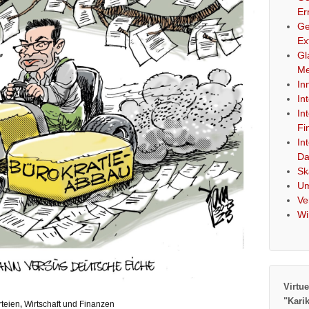
Er
Ge
Ex
Gl
Me
In
In
In
Fi
In
Da
Sk
Um
Ve
Wi
Virtue
"Kari
rteien
,
Wirtschaft und Finanzen