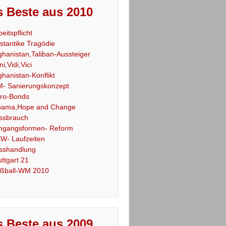
 Beste aus 2010
beitspflicht
stantike Tragödie
ghanistan,Taliban-Aussteiger
ni,Vidi,Vici
ghanistan-Konflikt
- Sanierungskonzept
ro-Bonds
ama,Hope and Change
ssbrauch
gangsformen- Reform
W- Laufzeiten
sshandlung
uttgart 21
ßball-WM 2010
 Beste aus 2009