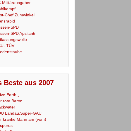
-Militärausgaben
hlkampf
st-Chef Zumwinkel
ansrapid
ssen-SPD
ssen-SPD,Ypsilanti
tlassungswelle
U- TÜV
iedenstaube
 Beste aus 2007
Live Earth „
r rote Baron
ackwater
U Landau,Super-GAU
r kranke Mann am (vom)
sporus