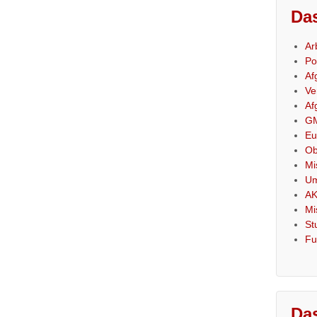
Das
Ar
Po
Af
Ve
Af
GM
Eu
Ob
Mi
Um
AK
Mi
St
Fu
Das