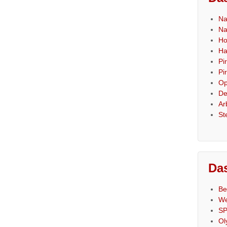
Na
Na
Ho
Ha
Pi
Pi
Op
De
Ar
St
Das
Be
We
SP
Ol