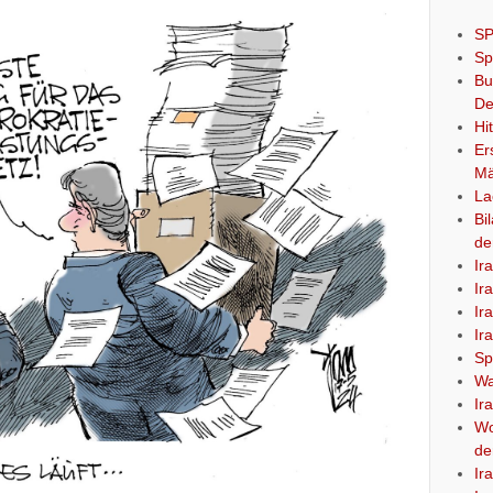
SP
Sp
Bu
De
Hi
Er
Mä
La
Bi
de
Ir
Ir
Ir
Ir
Sp
Wa
Ir
Wo
de
Ir