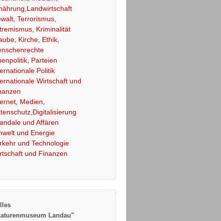
nährung,Landwirtschaft
walt, Terrorismus,
tremismus, Kriminalität
aube, Kirche, Ethik,
nschenrechte
nenpolitik, Parteien
ternationale Politik
ternationale Wirtschaft und
nanzen
ternet, Medien,
tenschutz,Digitalisierung
andale und Affären
welt und Energie
rkehr und Technologie
rtschaft und Finanzen
lles
katurenmuseum Landau"