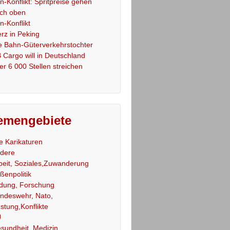
an-Konflikt: Spritpreise gehen
ch oben
an-Konflikt
rz in Peking
e Bahn-Güterverkehrstochter
 Cargo will in Deutschland
er 6 000 Stellen streichen
emengebiete
le Karikaturen
dere
beit, Soziales,Zuwanderung
ßenpolitik
ldung, Forschung
ndeswehr, Nato,
stung,Konflikte
U
sundheit, Medizin,