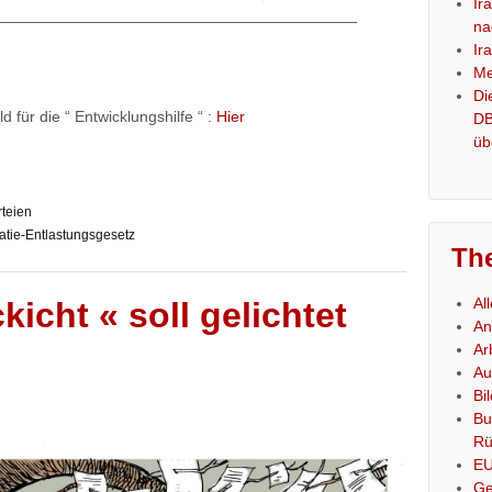
Ir
————————————————————————
na
Ir
Me
Di
 für die “ Entwicklungshilfe “ :
Hier
DB
üb
rteien
atie-Entlastungsgesetz
Th
Al
kicht « soll gelichtet
An
Ar
Au
Bi
Bu
Rü
E
Ge