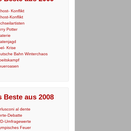
host- Konflikt
host-Konflikt
chseilartisten
rry Potter
raterie
ratenjagd
el- Krise
utsche Bahn Winterchaos
beitskampf
eueroasen
 Beste aus 2008
rlusconi al dente
rte-Debatte
D-Umfragewerte
ympisches Feuer