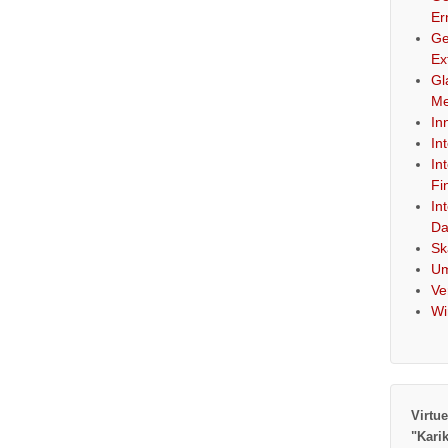
Er
Ge
Ex
Gl
Me
In
In
In
Fi
In
Da
Sk
Um
Ve
Wi
Virtue
"Kari