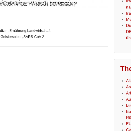
Ir
na
Ir
Me
Di
izin, Ernährung,Landwirtschaft
DB
,
Geisterspiele
,
SARS-CoV-2
üb
Th
Al
An
Ar
Au
Bi
Bu
Rü
E
Ge