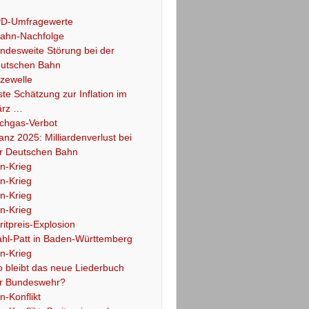
D-Umfragewerte
ahn-Nachfolge
ndesweite Störung bei der
utschen Bahn
tzewelle
ste Schätzung zur Inflation im
rz …
chgas-Verbot
lanz 2025: Milliardenverlust bei
r Deutschen Bahn
an-Krieg
an-Krieg
an-Krieg
an-Krieg
ritpreis-Explosion
hl-Patt in Baden-Württemberg
an-Krieg
 bleibt das neue Liederbuch
r Bundeswehr?
an-Konflikt