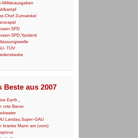
-Militärausgaben
hlkampf
st-Chef Zumwinkel
ansrapid
ssen-SPD
ssen-SPD,Ypsilanti
tlassungswelle
U- TÜV
iedenstaube
 Beste aus 2007
Live Earth „
r rote Baron
ackwater
U Landau,Super-GAU
r kranke Mann am (vom)
sporus