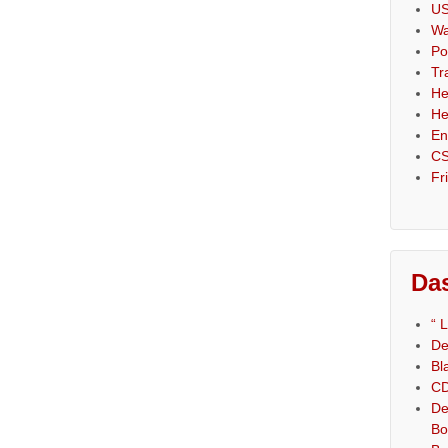
US
Wa
Po
Tr
He
He
En
CS
Fr
Das
“ 
De
Bl
CD
De
Bo