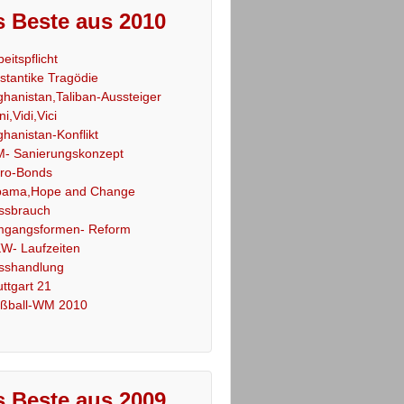
 Beste aus 2010
beitspflicht
stantike Tragödie
ghanistan,Taliban-Aussteiger
ni,Vidi,Vici
ghanistan-Konflikt
- Sanierungskonzept
ro-Bonds
ama,Hope and Change
ssbrauch
gangsformen- Reform
W- Laufzeiten
sshandlung
uttgart 21
ßball-WM 2010
 Beste aus 2009