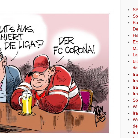
SP
Sp
Bu
De
Hi
Er
Mä
La
Bi
de
Ir
Ir
Ir
Ir
Sp
Wa
Ir
Wo
de
Ir