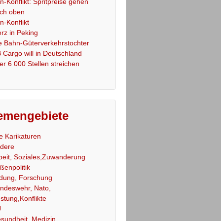
an-Konflikt: Spritpreise gehen
ch oben
an-Konflikt
rz in Peking
e Bahn-Güterverkehrstochter
 Cargo will in Deutschland
er 6 000 Stellen streichen
emengebiete
le Karikaturen
dere
beit, Soziales,Zuwanderung
ßenpolitik
ldung, Forschung
ndeswehr, Nato,
stung,Konflikte
U
sundheit, Medizin,