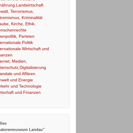
nährung,Landwirtschaft
walt, Terrorismus,
tremismus, Kriminalität
aube, Kirche, Ethik,
nschenrechte
nenpolitik, Parteien
ternationale Politik
ternationale Wirtschaft und
nanzen
ternet, Medien,
tenschutz,Digitalisierung
andale und Affären
welt und Energie
rkehr und Technologie
rtschaft und Finanzen
lles
katurenmuseum Landau"