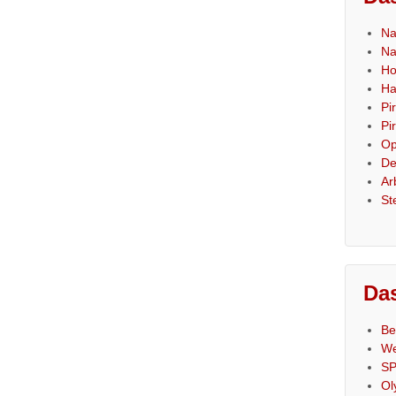
Na
Na
Ho
Ha
Pi
Pi
Op
De
Ar
St
Das
Be
We
SP
Ol