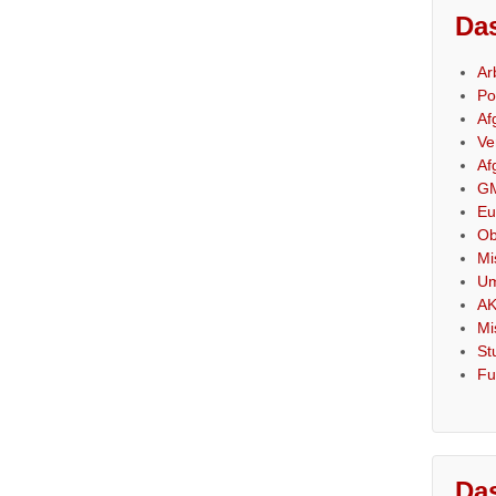
Das
Ar
Po
Af
Ve
Af
GM
Eu
Ob
Mi
Um
AK
Mi
St
Fu
Das