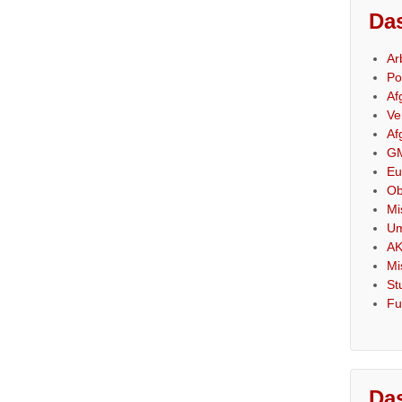
Das
Ar
Po
Af
Ve
Af
GM
Eu
Ob
Mi
Um
AK
Mi
St
Fu
Das