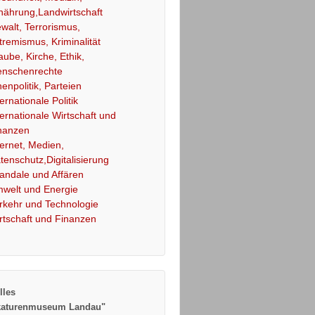
nährung,Landwirtschaft
walt, Terrorismus,
tremismus, Kriminalität
aube, Kirche, Ethik,
nschenrechte
nenpolitik, Parteien
ternationale Politik
ternationale Wirtschaft und
nanzen
ternet, Medien,
tenschutz,Digitalisierung
andale und Affären
welt und Energie
rkehr und Technologie
rtschaft und Finanzen
lles
katurenmuseum Landau"