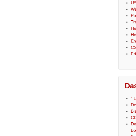
US
Wa
Po
Tr
He
He
En
CS
Fr
Das
“ 
De
Bl
CD
De
Bo