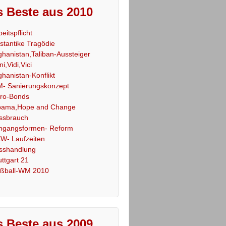
 Beste aus 2010
beitspflicht
stantike Tragödie
ghanistan,Taliban-Aussteiger
ni,Vidi,Vici
ghanistan-Konflikt
- Sanierungskonzept
ro-Bonds
ama,Hope and Change
ssbrauch
gangsformen- Reform
W- Laufzeiten
sshandlung
uttgart 21
ßball-WM 2010
 Beste aus 2009