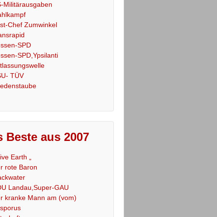
-Militärausgaben
hlkampf
st-Chef Zumwinkel
ansrapid
ssen-SPD
ssen-SPD,Ypsilanti
tlassungswelle
U- TÜV
iedenstaube
 Beste aus 2007
Live Earth „
r rote Baron
ackwater
U Landau,Super-GAU
r kranke Mann am (vom)
sporus