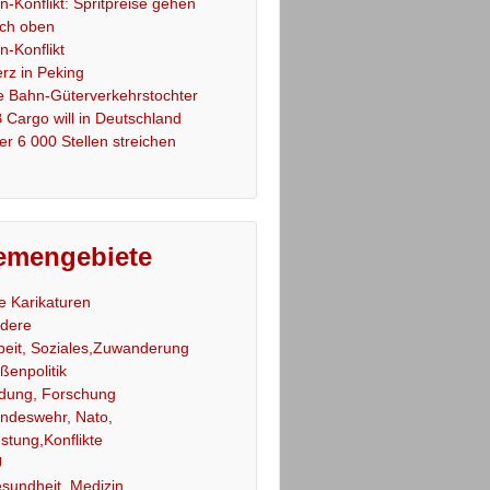
an-Konflikt: Spritpreise gehen
ch oben
an-Konflikt
rz in Peking
e Bahn-Güterverkehrstochter
 Cargo will in Deutschland
er 6 000 Stellen streichen
emengebiete
le Karikaturen
dere
beit, Soziales,Zuwanderung
ßenpolitik
ldung, Forschung
ndeswehr, Nato,
stung,Konflikte
U
sundheit, Medizin,