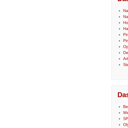
Na
Na
Ho
Ha
Pi
Pi
Op
De
Ar
St
Das
Be
We
SP
Ol