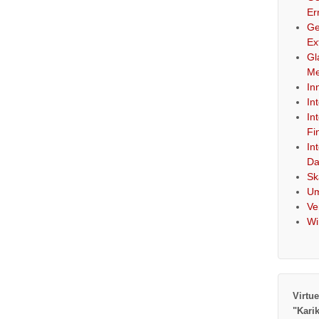
Er
Ge
Ex
Gl
Me
In
In
In
Fi
In
Da
Sk
Um
Ve
Wi
Virtue
"Kari