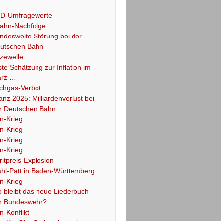
D-Umfragewerte
ahn-Nachfolge
ndesweite Störung bei der
utschen Bahn
tzewelle
ste Schätzung zur Inflation im
rz …
chgas-Verbot
lanz 2025: Milliardenverlust bei
r Deutschen Bahn
an-Krieg
an-Krieg
an-Krieg
an-Krieg
ritpreis-Explosion
hl-Patt in Baden-Württemberg
an-Krieg
 bleibt das neue Liederbuch
r Bundeswehr?
an-Konflikt