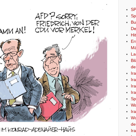
SP
Sp
Bu
De
Hi
Er
Mä
La
Bi
de
Ir
Ir
Ir
Ir
Sp
Wa
Ir
Wo
de
Ir