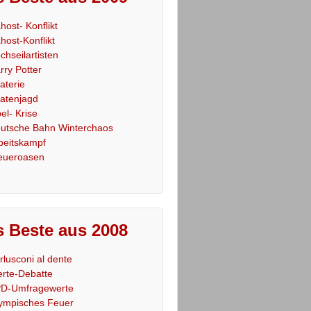
host- Konflikt
host-Konflikt
chseilartisten
rry Potter
raterie
ratenjagd
el- Krise
utsche Bahn Winterchaos
beitskampf
eueroasen
 Beste aus 2008
rlusconi al dente
rte-Debatte
D-Umfragewerte
ympisches Feuer