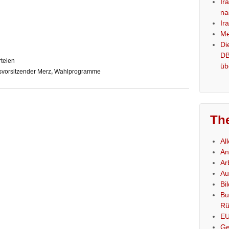
Ir
na
Ir
Me
Di
DB
rteien
üb
orsitzender Merz
,
Wahlprogramme
Th
Al
An
Ar
Au
Bi
Bu
Rü
E
Ge