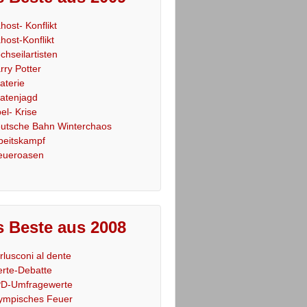
host- Konflikt
host-Konflikt
chseilartisten
rry Potter
raterie
ratenjagd
el- Krise
utsche Bahn Winterchaos
beitskampf
eueroasen
 Beste aus 2008
rlusconi al dente
rte-Debatte
D-Umfragewerte
ympisches Feuer