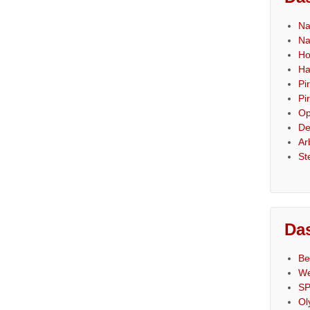
Na
Na
Ho
Ha
Pi
Pi
Op
De
Ar
St
Das
Be
We
SP
Ol