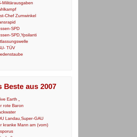
-Militärausgaben
hlkampf
st-Chef Zumwinkel
ansrapid
ssen-SPD
ssen-SPD,Ypsilanti
tlassungswelle
U- TÜV
iedenstaube
 Beste aus 2007
Live Earth „
r rote Baron
ackwater
U Landau,Super-GAU
r kranke Mann am (vom)
sporus