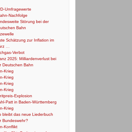
D-Umfragewerte
ahn-Nachfolge
ndesweite Störung bei der
utschen Bahn
tzewelle
ste Schätzung zur Inflation im
rz …
chgas-Verbot
lanz 2025: Milliardenverlust bei
r Deutschen Bahn
an-Krieg
an-Krieg
an-Krieg
an-Krieg
ritpreis-Explosion
hl-Patt in Baden-Württemberg
an-Krieg
 bleibt das neue Liederbuch
r Bundeswehr?
an-Konflikt