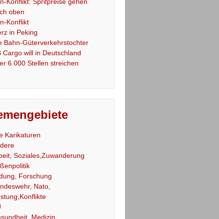
an-Konflikt: Spritpreise gehen
ch oben
an-Konflikt
rz in Peking
e Bahn-Güterverkehrstochter
 Cargo will in Deutschland
er 6 000 Stellen streichen
emengebiete
le Karikaturen
dere
beit, Soziales,Zuwanderung
ßenpolitik
ldung, Forschung
ndeswehr, Nato,
stung,Konflikte
U
sundheit, Medizin,