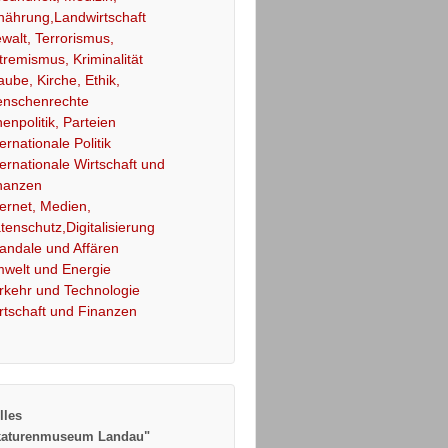
nährung,Landwirtschaft
walt, Terrorismus,
tremismus, Kriminalität
aube, Kirche, Ethik,
nschenrechte
nenpolitik, Parteien
ternationale Politik
ternationale Wirtschaft und
nanzen
ternet, Medien,
tenschutz,Digitalisierung
andale und Affären
welt und Energie
rkehr und Technologie
rtschaft und Finanzen
lles
katurenmuseum Landau"