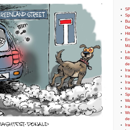
SP
Sp
Bu
De
Hi
Er
Mä
La
Bi
de
Ir
Ir
Ir
Ir
Sp
Wa
Ir
Wo
de
Ir