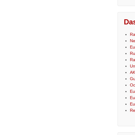
Das
Ra
Ne
Eu
Ru
Ra
Un
AK
Gu
Oc
Eu
Eu
Eu
Re