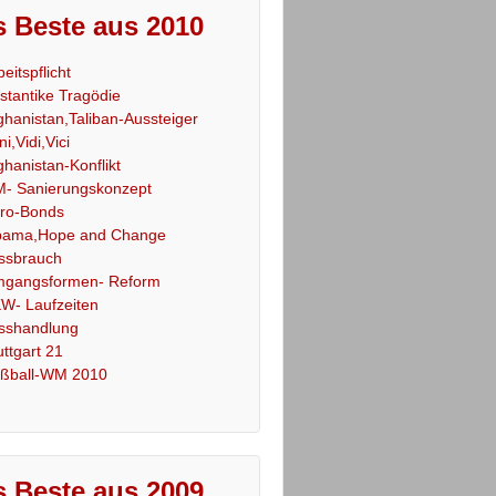
 Beste aus 2010
beitspflicht
stantike Tragödie
ghanistan,Taliban-Aussteiger
ni,Vidi,Vici
ghanistan-Konflikt
- Sanierungskonzept
ro-Bonds
ama,Hope and Change
ssbrauch
gangsformen- Reform
W- Laufzeiten
sshandlung
uttgart 21
ßball-WM 2010
 Beste aus 2009