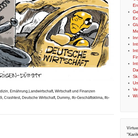
Er
Ge
Ex
Gl
Me
In
In
In
Fi
In
Da
Sk
Um
Ve
izin, Ernährung,Landwirtschaft
,
Wirtschaft und Finanzen
Wi
19
,
Crashtest
,
Deutsche Wirtschaft
,
Dummy
,
Ifo-Geschäftsklima
,
Ifo-
Virtue
"Kari