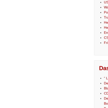
US
Wa
Po
Tr
He
He
En
CS
Fr
Das
“ 
De
Bl
CD
De
Bo