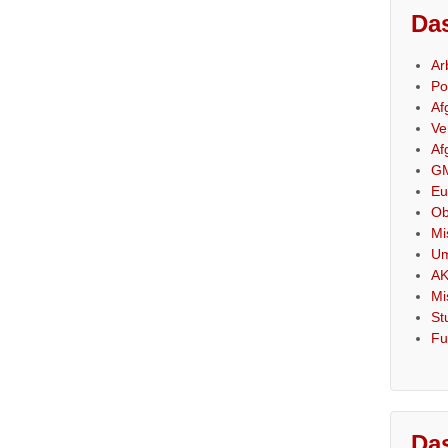
Das
Ar
Po
Af
Ve
Af
GM
Eu
Ob
Mi
Um
AK
Mi
St
Fu
Das