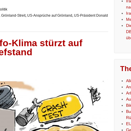
Ir
na
litik
Ir
,
Grönland-Streit
,
US-Ansprüche auf Grönland
,
US-Präsident Donald
Me
Di
DB
üb
fo-Klima stürzt auf
iefstand
Th
Al
An
Ar
Au
Bi
Bu
Rü
E
Ge