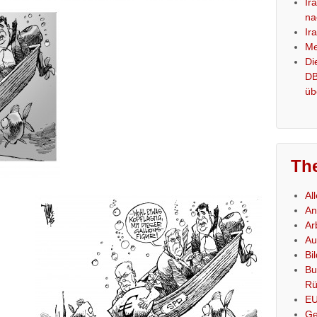
Ir
na
Ir
Me
Di
DB
üb
Th
Al
An
Ar
Au
Bi
Bu
Rü
E
Ge