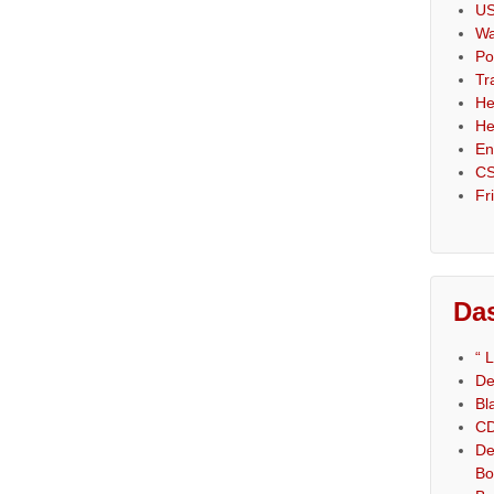
US
Wa
Po
Tr
He
He
En
CS
Fr
Das
“ 
De
Bl
CD
De
Bo