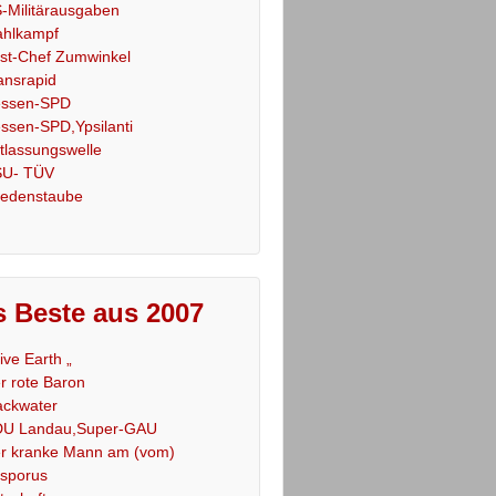
-Militärausgaben
hlkampf
st-Chef Zumwinkel
ansrapid
ssen-SPD
ssen-SPD,Ypsilanti
tlassungswelle
U- TÜV
iedenstaube
 Beste aus 2007
Live Earth „
r rote Baron
ackwater
U Landau,Super-GAU
r kranke Mann am (vom)
sporus