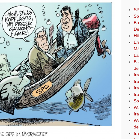
SP
Sp
Bu
De
Hi
Er
Mä
La
Bi
de
Ir
Ir
Ir
Ir
Sp
Wa
Ir
Wo
de
Ir