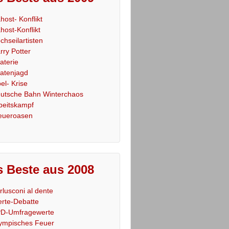
host- Konflikt
host-Konflikt
chseilartisten
rry Potter
raterie
ratenjagd
el- Krise
utsche Bahn Winterchaos
beitskampf
eueroasen
 Beste aus 2008
rlusconi al dente
rte-Debatte
D-Umfragewerte
ympisches Feuer