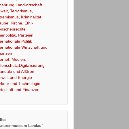
nährung,Landwirtschaft
walt, Terrorismus,
tremismus, Kriminalität
aube, Kirche, Ethik,
nschenrechte
nenpolitik, Parteien
ternationale Politik
ternationale Wirtschaft und
nanzen
ternet, Medien,
tenschutz,Digitalisierung
andale und Affären
welt und Energie
rkehr und Technologie
rtschaft und Finanzen
lles
katurenmuseum Landau"