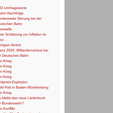
D-Umfragewerte
ahn-Nachfolge
ndesweite Störung bei der
utschen Bahn
tzewelle
ste Schätzung zur Inflation im
rz …
chgas-Verbot
lanz 2025: Milliardenverlust bei
r Deutschen Bahn
an-Krieg
an-Krieg
an-Krieg
an-Krieg
ritpreis-Explosion
hl-Patt in Baden-Württemberg
an-Krieg
 bleibt das neue Liederbuch
r Bundeswehr?
an-Konflikt