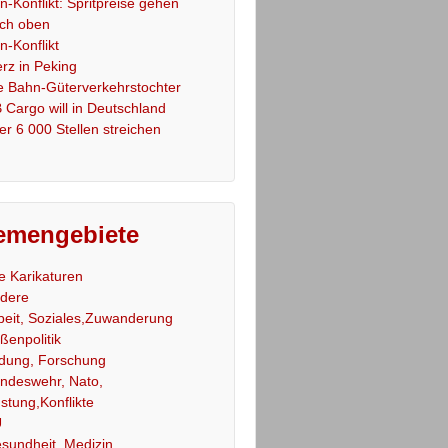
an-Konflikt: Spritpreise gehen
ch oben
an-Konflikt
rz in Peking
e Bahn-Güterverkehrstochter
 Cargo will in Deutschland
er 6 000 Stellen streichen
emengebiete
le Karikaturen
dere
beit, Soziales,Zuwanderung
ßenpolitik
ldung, Forschung
ndeswehr, Nato,
stung,Konflikte
U
sundheit, Medizin,