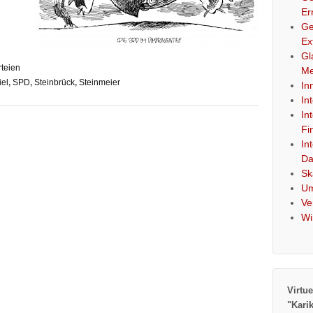
Er
Ge
Ex
Gl
rteien
Me
iel
,
SPD
,
Steinbrück
,
Steinmeier
In
In
In
Fi
In
Da
Sk
Um
Ve
Wi
Virtue
"Kari