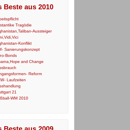
 Beste aus 2010
beitspflicht
stantike Tragödie
ghanistan,Taliban-Aussteiger
ni,Vidi,Vici
ghanistan-Konflikt
- Sanierungskonzept
ro-Bonds
ama,Hope and Change
ssbrauch
gangsformen- Reform
W- Laufzeiten
sshandlung
uttgart 21
ßball-WM 2010
 Beste aus 2009