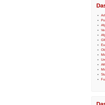
Das
Ar
Po
Af
Ve
Af
GM
Eu
Ob
Mi
Um
AK
Mi
St
Fu
Das