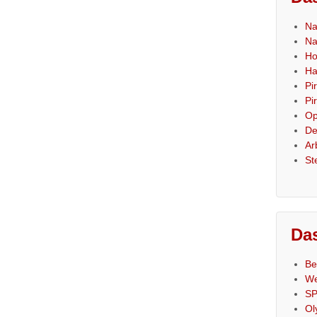
Na
Na
Ho
Ha
Pi
Pi
Op
De
Ar
St
Das
Be
We
SP
Ol