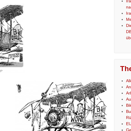
Ir
na
Ir
Me
Di
DB
üb
Th
Al
An
Ar
Au
Bi
Bu
Rü
E
Ge