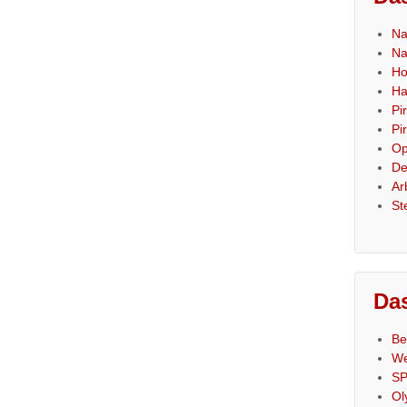
Na
Na
Ho
Ha
Pi
Pi
Op
De
Ar
St
Das
Be
We
SP
Ol