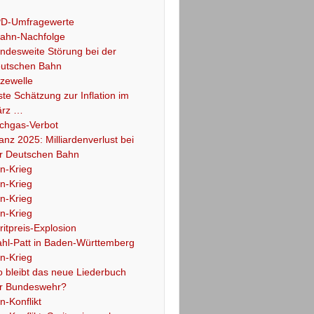
D-Umfragewerte
ahn-Nachfolge
ndesweite Störung bei der
utschen Bahn
tzewelle
ste Schätzung zur Inflation im
rz …
chgas-Verbot
lanz 2025: Milliardenverlust bei
r Deutschen Bahn
an-Krieg
an-Krieg
an-Krieg
an-Krieg
ritpreis-Explosion
hl-Patt in Baden-Württemberg
an-Krieg
 bleibt das neue Liederbuch
r Bundeswehr?
an-Konflikt