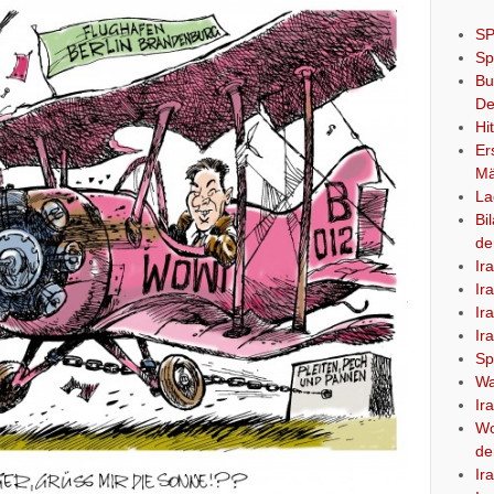
SP
Sp
Bu
De
Hi
Er
Mä
La
Bi
de
Ir
Ir
Ir
Ir
Sp
Wa
Ir
Wo
de
Ir