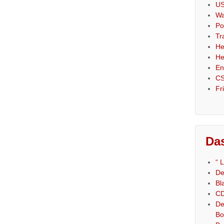
US
Wa
Po
Tr
He
He
En
CS
Fr
Das
“ 
De
Bl
CD
De
Bo