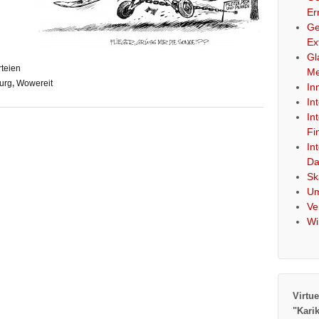
Er
Ge
Ex
Gl
rteien
Me
urg
,
Wowereit
In
In
In
Fi
In
Da
Sk
Um
Ve
Wi
Virtue
"Kari