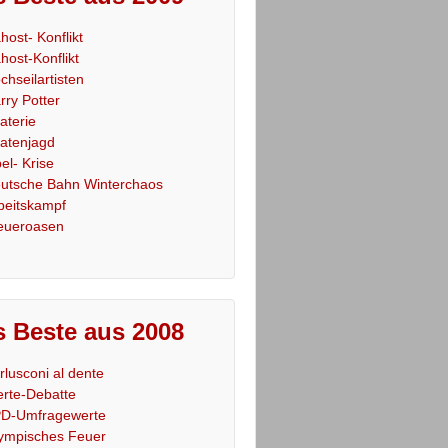
host- Konflikt
host-Konflikt
chseilartisten
rry Potter
raterie
ratenjagd
el- Krise
utsche Bahn Winterchaos
beitskampf
eueroasen
 Beste aus 2008
rlusconi al dente
rte-Debatte
D-Umfragewerte
ympisches Feuer