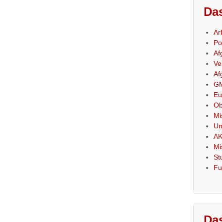
Das
Ar
Po
Af
Ve
Af
GM
Eu
Ob
Mi
Um
AK
Mi
St
Fu
Das