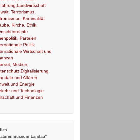
nährung,Landwirtschaft
walt, Terrorismus,
tremismus, Kriminalität
aube, Kirche, Ethik,
nschenrechte
nenpolitik, Parteien
ternationale Politik
ternationale Wirtschaft und
nanzen
ternet, Medien,
tenschutz,Digitalisierung
andale und Affären
welt und Energie
rkehr und Technologie
rtschaft und Finanzen
lles
katurenmuseum Landau"