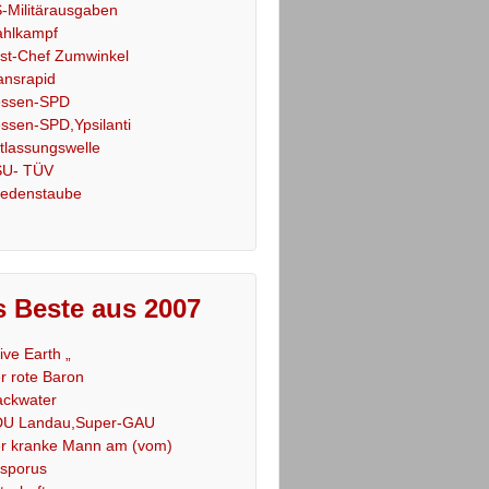
-Militärausgaben
hlkampf
st-Chef Zumwinkel
ansrapid
ssen-SPD
ssen-SPD,Ypsilanti
tlassungswelle
U- TÜV
iedenstaube
 Beste aus 2007
Live Earth „
r rote Baron
ackwater
U Landau,Super-GAU
r kranke Mann am (vom)
sporus