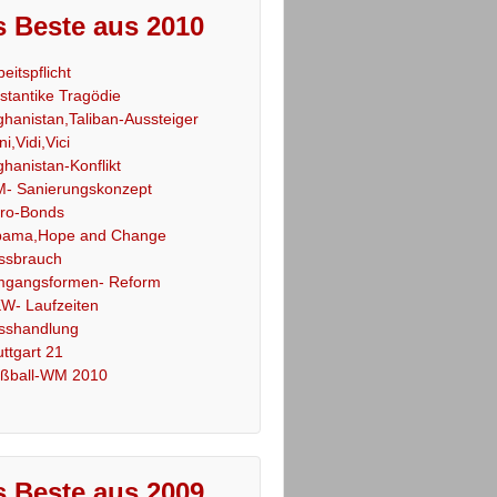
 Beste aus 2010
beitspflicht
stantike Tragödie
ghanistan,Taliban-Aussteiger
ni,Vidi,Vici
ghanistan-Konflikt
- Sanierungskonzept
ro-Bonds
ama,Hope and Change
ssbrauch
gangsformen- Reform
W- Laufzeiten
sshandlung
uttgart 21
ßball-WM 2010
 Beste aus 2009