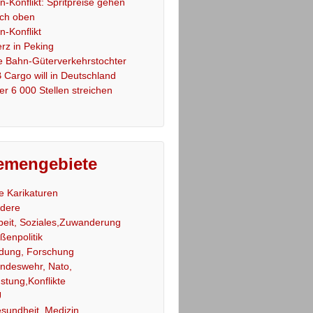
an-Konflikt: Spritpreise gehen
ch oben
an-Konflikt
rz in Peking
e Bahn-Güterverkehrstochter
 Cargo will in Deutschland
er 6 000 Stellen streichen
emengebiete
le Karikaturen
dere
beit, Soziales,Zuwanderung
ßenpolitik
ldung, Forschung
ndeswehr, Nato,
stung,Konflikte
U
sundheit, Medizin,