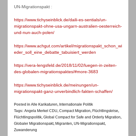
UN-Migrationspakt :
https://www.tichyseinblick.de/daili-es-sentials/un-
migrationspakt-ohne-usa-ungarn-australien-oesterreich-
und-nun-auch-polen/
https://www.achgut.com/artikel/migrationspakt_schon_wi
eder_soll_eine_debatte_tabuisiert_werden
https://vera-lengsfeld.de/2018/11/02/luegen-in-zeiten-
des-globalen-migrationspaktes/#more-3683
https://www.tichyseinblick.de/meinungen/un-
migrationspakt-ganz-unverbindlich-fakten-schaffen/
Posted in
Alle Karikaturen
,
Internationale Politik
Tags:
Angela Merkel CDU
,
Compact Migration
,
Flüchtlingskrise
,
Flüchtlingspolitik
,
Global Compact for Safe and Orderly Migration
,
Globaler Migrationspakt
,
Migranten
,
UN-Migrationspakt
,
Zuwanderung