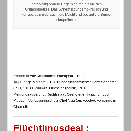
dem völlig andere Regeln gelten als die des
Grundgesetzes. Das System ist undemokratisch und
korrupt, es missbraucht die Macht und betrügt die Bürger
skrupellos. «
Posted in
Alle Karikaturen
,
Innenpolitik, Parteien
Tags:
Angela Merkel CDU
,
Bundesinnenminister Horst Seehofer
CSU
,
Causa Maaßen
,
Flüchtlingspolitik
,
Freie
Meinungsäußerung
,
Rechtsstaat
,
Seehofer entlässt nun doch
Maaßen
,
Verfassungsschutz-Chef Maaßen
,
Voodoo
,
Vorgänge in
Chemnitz
Flüchtlingsdeal :