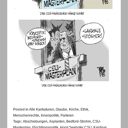
Posted in
Alle Karikaturen
,
Glaube, Kirche, Ethik,
Menschenrechte
,
Innenpolitik, Parteien
Tags:
Abschiebungen
,
Asylanten
,
Bedford-Strohm
,
CSU-
Masterplan
,
Flüchtlingspolitik
,
Horst Seehofer CSU
,
Kardinal